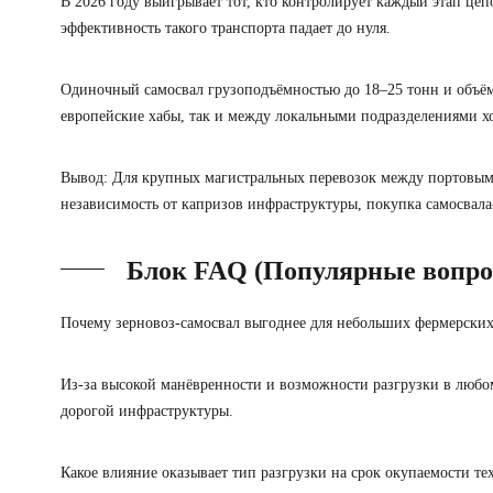
В 2026 году выигрывает тот, кто контролирует каждый этап це
эффективность такого транспорта падает до нуля.
Одиночный самосвал грузоподъёмностью до 18–25 тонн и объёмо
европейские хабы, так и между локальными подразделениями х
Вывод:
Для крупных магистральных перевозок между портовыми
независимость от капризов инфраструктуры, покупка самосвал
Блок FAQ (Популярные вопро
Почему зерновоз‑самосвал выгоднее для небольших фермерских
Из-за высокой манёвренности и возможности разгрузки в любом
дорогой инфраструктуры.
Какое влияние оказывает тип разгрузки на срок окупаемости те