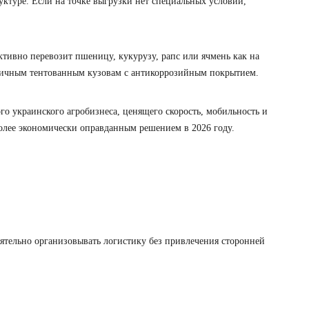
ктуре. Если на точке выгрузки нет специальных условий,
тивно перевозит пшеницу, кукурузу, рапс или ячмень как на
метичным тентованным кузовам с антикоррозийным покрытием.
 украинского агробизнеса, ценящего скорость, мобильность и
олее экономически оправданным решением в 2026 году.
ятельно организовывать логистику без привлечения сторонней