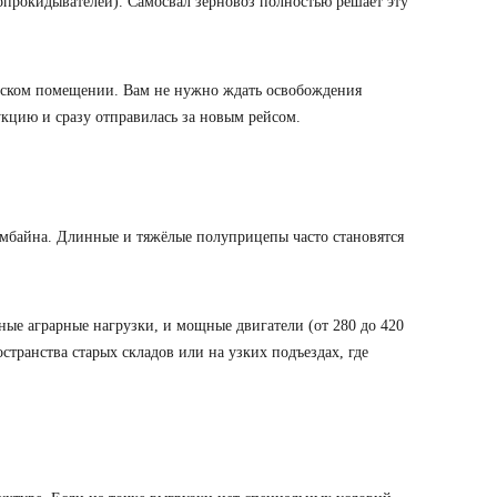
(опрокидывателей).
Самосвал зерновоз
полностью решает эту
дском помещении. Вам не нужно ждать освобождения
кцию и сразу отправилась за новым рейсом.
комбайна. Длинные и тяжёлые полуприцепы часто становятся
ьные аграрные нагрузки, и мощные двигатели (от 280 до 420
транства старых складов или на узких подъездах, где