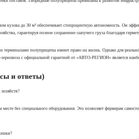
почки поставок. Гибридные полуприцепы привязаны к развитой инфрастру
м кузова до 30 м³ обеспечивает стопроцентную автономность. Он эффек
озяйства, гарантируя полное сохранение сыпучего груза благодаря гер
 терминалами полуприцепы имеют право на жизнь. Однако для реального
а‑зерновоза с официальной гарантией от «АВТО-РЕГИОН» является наиб
сы и ответы)
 хозяйств?
 месте без специального оборудования. Это позволяет фермерам самосто
хники?