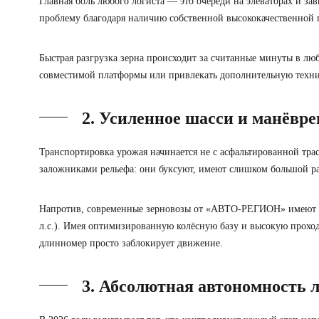
Главная боль любого логиста — это очереди на элеваторах и з
проблему благодаря наличию собственной высококачественной 
Быстрая разгрузка зерна
происходит за считанные минуты в люб
совместимой платформы или привлекать дополнительную техник
2. Усиленное шасси и манёвр
Транспортировка урожая начинается не с асфальтированной трас
заложниками рельефа: они буксуют, имеют слишком большой ра
Напротив, современные зерновозы от «АВТО-РЕГИОН» имеют 
л.с.). Имея оптимизированную колёсную базу и высокую проходи
длинномер просто заблокирует движение.
3. Абсолютная автономность 