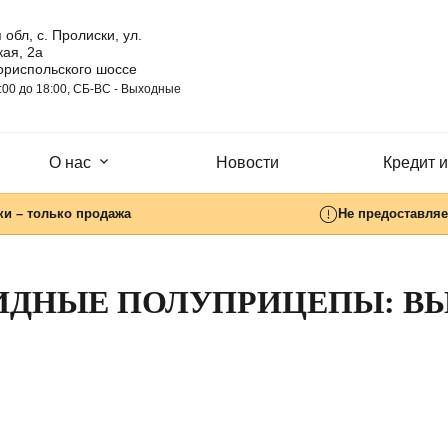
 обл, с. Пролиски, ул.
ая, 2а
ориспольского шоссе
:00 до 18:00, СБ-ВC - Выходные
О нас
Новости
Кредит и
ки – только продажа
Не предоставляе
ИДНЫЕ ПОЛУПРИЦЕПЫ: В