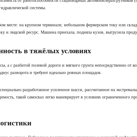
ависимость от работоспособности стационарных автомобилеразгрузчиков 
гидравлической системы.
ом месте: на крупном терминале, небольшом фермерском току или скла
у и людской ресурс. Машина приехала, подняла кузов, выгрузила проду
енность в тяжёлых условиях
сы, а с разбитой полевой дороги и мягкого грунта непосредственно от 
диус разворота и требуют идеально ровных площадок.
специально разработанное
усиленное шасси
, рассчитанное на экстремал
мость, такой самосвал легко маневрирует в условиях ограниченного прос
логистики