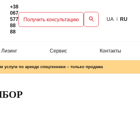
+38
067
577
UA
RU
Получить консультацию
88
88
 Лизинг
Сервис
Контакты
м услуги по аренде спецтехники – только продажа
ЫБОР