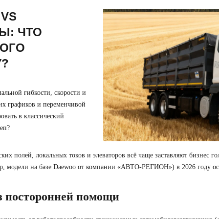
 VS
Ы: ЧТО
КОГО
У?
мальной гибкости, скорости и
ких графиков и переменчивой
овать в классический
еп?
их полей, локальных токов и элеваторов всё чаще заставляют бизнес го
р, модели на базе Daewoo от компании «АВТО-РЕГИОН») в 2026 году ос
ез посторонней помощи