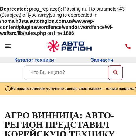
Deprecated
: preg_replace(): Passing null to parameter #3
($subject) of type array|string is deprecated in
/home/h0sta/autoregion.com.ua/www/wp-
content/plugins/wordfence/vendor/wordfence/wf-
waf/src/lib/rules.php
on line
1896
Каталог техники
Запчасти
Не предоставляем услуги по аренде спецтехники – только продажа
АГРО ВИННИЦА: АВТО-
РЕГИОН ПРЕДСТАВИЛ
КОРЕЙСКУЮ ТЕХНИКУ