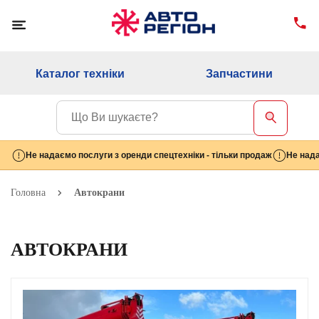
Каталог техніки
Запчастини
Не надаємо послуги з оренди спецтехніки - тільки продаж
Не нада
Головна
Автокрани
АВТОКРАНИ