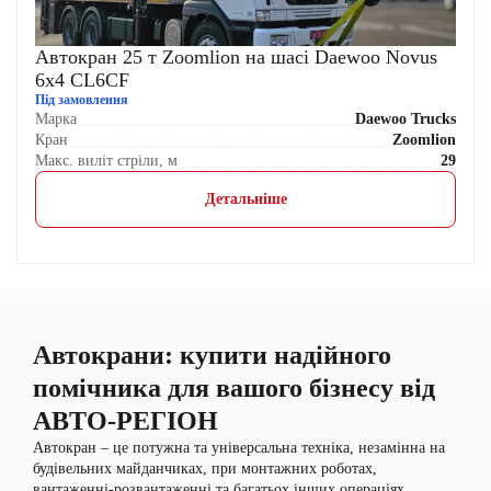
Автокран 25 т Zoomlion на шасі Daewoo Novus
6х4 CL6CF
Під замовлення
Марка
Daewoo Trucks
Кран
Zoomlion
Макс. виліт стріли, м
29
Детальніше
Автокрани: купити надійного
помічника для вашого бізнесу від
АВТО-РЕГІОН
Автокран – це потужна та універсальна техніка, незамінна на
будівельних майданчиках, при монтажних роботах,
вантаженні-розвантаженні та багатьох інших операціях.