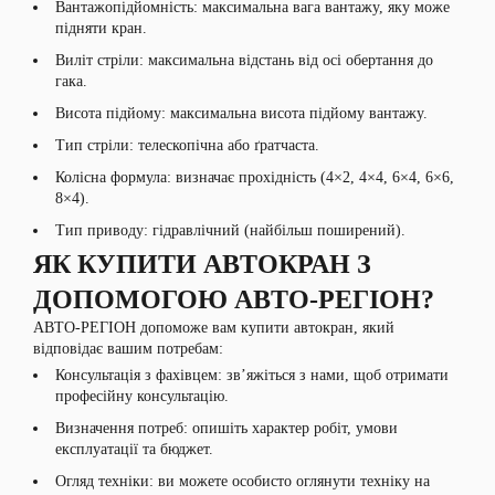
Вантажопідйомність: максимальна вага вантажу, яку може
підняти кран.
Виліт стріли: максимальна відстань від осі обертання до
гака.
Висота підйому: максимальна висота підйому вантажу.
Тип стріли: телескопічна або ґратчаста.
Колісна формула: визначає прохідність (4×2, 4×4, 6×4, 6×6,
8×4).
Тип приводу: гідравлічний (найбільш поширений).
ЯК КУПИТИ АВТОКРАН З
ДОПОМОГОЮ АВТО-РЕГІОН?
АВТО-РЕГІОН допоможе вам купити автокран, який
відповідає вашим потребам:
Консультація з фахівцем: зв’яжіться з нами, щоб отримати
професійну консультацію.
Визначення потреб: опишіть характер робіт, умови
експлуатації та бюджет.
Огляд техніки: ви можете особисто оглянути техніку на