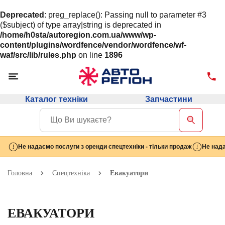
Deprecated
: preg_replace(): Passing null to parameter #3
($subject) of type array|string is deprecated in
/home/h0sta/autoregion.com.ua/www/wp-
content/plugins/wordfence/vendor/wordfence/wf-
waf/src/lib/rules.php
on line
1896
Каталог техніки
Запчастини
Не надаємо послуги з оренди спецтехніки - тільки продаж
Не нада
Головна
Спецтехніка
Евакуатори
ЕВАКУАТОРИ