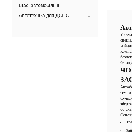
Шасі автомобільні
Автотехніка для ДСНС
Авт
У суча
спеціа
майдан
Компан
безпек
бетону
ЧО
ЗА
Автобе
темпи 
Сучас
збереж
об’єкт
Основн
Тра
Заб