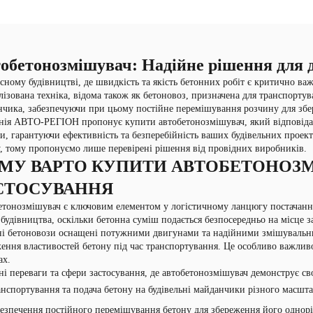
обетонозмішувач: Надійне рішення для д
сному будівництві, де швидкість та якість бетонних робіт є критично ва
лізована техніка, відома також як бетоновоз, призначена для транспорту
чика, забезпечуючи при цьому постійне перемішування розчину для збер
ія АВТО-РЕГІОН пропонує купити автобетонозмішувач, який відповідає
и, гарантуючи ефективність та безперебійність ваших будівельних проект
, тому пропонуємо лише перевірені рішення від провідних виробників.
МУ ВАРТО КУПИТИ АВТОБЕТОНОЗМ
СТОСУВАННЯ
тонозмішувач є ключовим елементом у логістичному ланцюгу постачання
будівництва, оскільки бетонна суміш подається безпосередньо на місце з
ні бетоновози оснащені потужними двигунами та надійними змішувальн
ення властивостей бетону під час транспортування. Це особливо важливо
ах.
і переваги та сфери застосування, де автобетонозмішувач демонструє св
нспортування та подача бетону на будівельні майданчики різного масшта
езпечення постійного перемішування бетону для збереження його однорід