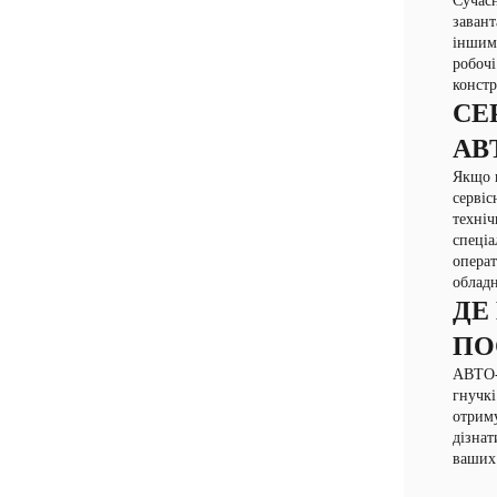
Сучасн
завант
іншими
робочі
констр
СЕ
АВ
Якщо в
сервіс
техніч
спеціа
операт
обладн
ДЕ
ПО
АВТО-Р
гнучкі
отриму
дізнат
ваших