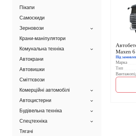
Пікапи
Самоскиди
Зерновози
Крани-маніпулятори
Автобет
Комунальна техніка
Maxen 6
Під замовле
Автокрани
Марка
Тип
Автовишки
Вантажопід
Сміттєвози
Комерційні автомобілі
Автоцистерни
Будівельна техніка
Спецтехніка
Тягачі