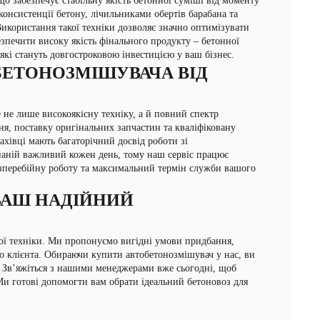
о забезпечує стабільну якість бетонної суміші від моменту
онсистенції бетону, лічильниками обертів барабана та
користання такої техніки дозволяє значно оптимізувати
зпечити високу якість фінального продукту – бетонної
кі стануть довгостроковою інвестицією у ваш бізнес.
БЕТОНОЗМІШУВАЧА ВІД
е лише високоякісну техніку, а й повний спектр
ня, поставку оригінальних запчастин та кваліфіковану
хівці мають багаторічний досвід роботи зі
паній важливий кожен день, тому наш сервіс працює
езперебійну роботу та максимальний термін служби вашого
ВАШ НАДІЙНИЙ
ої техніки. Ми пропонуємо вигідні умови придбання,
го клієнта. Обираючи купити автобетонозмішувач у нас, ви
ї. Зв’яжіться з нашими менеджерами вже сьогодні, щоб
Ми готові допомогти вам обрати ідеальний бетоновоз для