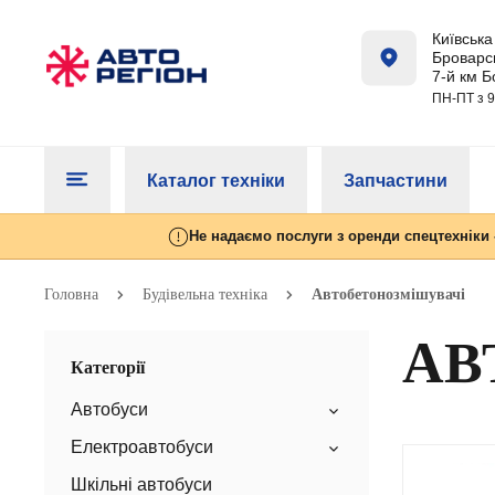
Київська 
Броварсь
7-й км Б
ПН-ПТ з 9
Каталог техніки
Запчастини
Не надаємо послуги з оренди спецтехніки 
Головна
Будівельна техніка
Автобетонозмішувачі
АВ
Категорії
Автобуси
Електроавтобуси
Шкільні автобуси