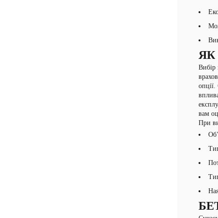
Еко
Мож
Вик
ЯК
Вибір 
врахов
опції.
вплива
експлу
вам оц
При ви
Об’
Тип
Пот
Тип
Ная
БЕ