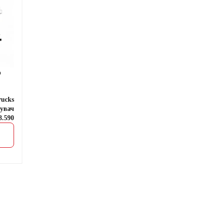
o
rucks
увач
8.590