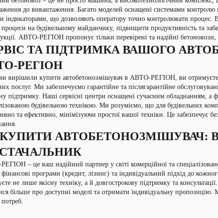
ий бетоновоз – це не просто машина, а високотехнологічний комплекс, щ
аження до вивантаження. Багато моделей оснащені системами контролю к
 індикаторами, що дозволяють оператору точно контролювати процес. Ви
 процеси на будівельному майданчику, підвищити продуктивність та забе
укції. АВТО-РЕГІОН пропонує тільки перевірені та надійні бетоновози, я
РВІС ТА ПІДТРИМКА ВАШОГО АВТО
ТО-РЕГІОН
и вирішили купити автобетонозмішувач в АВТО-РЕГІОН, ви отримуєте н
них послуг. Ми забезпечуємо гарантійне та післягарантійне обслуговуван
ну підтримку. Наші сервісні центри оснащені сучасним обладнанням, а фа
лізованою будівельною технікою. Ми розуміємо, що для будівельних ком
ивно та ефективно, мінімізуючи простої вашої техніки. Це забезпечує б
ання.
 КУПИТИ АВТОБЕТОНОЗМІШУВАЧ: 
СТАЧАЛЬНИК
ЕГІОН – це ваш надійний партнер у світі комерційної та спеціалізован
 фінансові програми (кредит, лізинг) та індивідуальний підхід до кожно
єте не лише якісну техніку, а й довгострокову підтримку та консультаці
ися більше про доступні моделі та отримати індивідуальну пропозицію. 
 потреб.