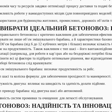
номія часу та ресурсів завдяки оптимізації процесу доставки та подачі бе
ливість роботи у важкодоступних місцях (для повнопривідних моделей)
ористання для будівництва житлових, промислових, дорожніх об’єктів та
 ВИБРАТИ ІДЕАЛЬНИЙ БЕТОНОВОЗ:
правильного бетоновоза є критично важливим для забезпечення ефективно
увати не лише об’єм змішувального барабана, а й характеристики базового
 Об’єм барабана (від 6 до 12 кубічних метрів і більше) визначає кількіст
є на продуктивність. Також важливим є тип шасі – його вантажопідйомн
атації (наприклад, для роботи в кар’єрах або на бездоріжжі потрібні біл
інити всі ці фактори та підібрати оптимальне рішення, яке відповідатим
борі бетоновоза слід враховувати:
єм змішувального барабана: визначає продуктивність за рейс.
 шасі та колісна формула: для забезпечення прохідності та маневреності.
ужність двигуна: впливає на швидкість та здатність долати підйоми.
 приводу барабана: від двигуна шасі або автономний.
вність систем промивки та очищення: для легкості обслуговування.
ТОНОВОЗ: НАДІЙНІСТЬ ТА ІННОВАЦ