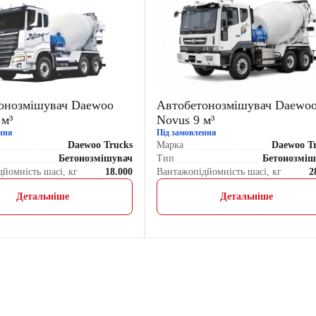
онозмішувач Daewoo
Автобетонозмішувач Daewo
 м³
Novus 9 м³
ння
Під замовлення
Daewoo Trucks
Марка
Daewoo T
Бетонозмішувач
Тип
Бетонозміш
йомність шасі, кг
18.000
Вантажопідйомність шасі, кг
2
Детальніше
Детальніше