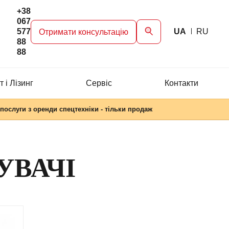
+38
067
577
UA
RU
Отримати консультацію
88
88
 і Лізинг
Сервіc
Контакти
послуги з оренди спецтехніки - тільки продаж
УВАЧІ