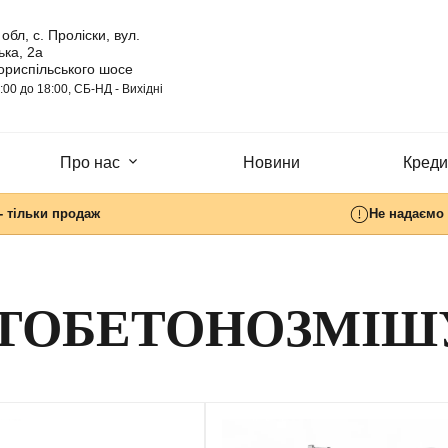
обл, с. Проліски, вул.
ка, 2а
ориспільського шосе
:00 до 18:00, СБ-НД - Вихідні
Про нас
Новини
Кредит
- тільки продаж
Не надаємо 
ТОБЕТОНОЗМІШ