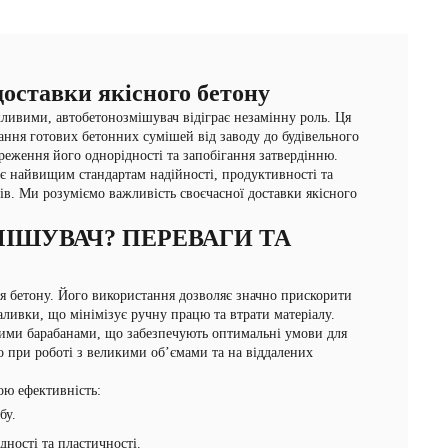
оставки якісного бетону
жливими, автобетонозмішувач відіграє незамінну роль. Ця
вання готових бетонних сумішей від заводу до будівельного
еження його однорідності та запобігання затвердінню.
 найвищим стандартам надійності, продуктивності та
ів. Ми розуміємо важливість своєчасної доставки якісного
ІШУВАЧ? ПЕРЕВАГИ ТА
 бетону. Його використання дозволяє значно прискорити
аливки, що мінімізує ручну працю та втрати матеріалу.
ими барабанами, що забезпечують оптимальні умови для
 при роботі з великими об’ємами та на віддалених
ою ефективність:
бу.
ності та пластичності.