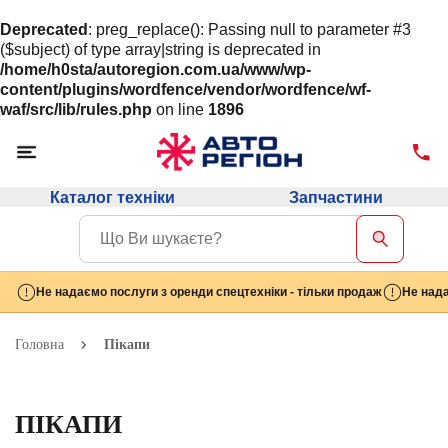
Deprecated
: preg_replace(): Passing null to parameter #3
($subject) of type array|string is deprecated in
/home/h0sta/autoregion.com.ua/www/wp-
content/plugins/wordfence/vendor/wordfence/wf-
waf/src/lib/rules.php
on line
1896
Каталог техніки
Запчастини
Не надаємо послуги з оренди спецтехніки - тільки продаж
Не нада
Головна
Пікапи
ПІКАПИ