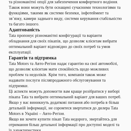
та різноманітні опції для забезпечення комфортного водіння.
Також вони можуть бути оснащені сучасними технологіями та
функціями, такими як системи безпеки, інфотеймент та
зв’язку, камери заднього виду, системи керування стабільністю
та багато іншого.
Адаптованість
Tata пропонує різноманітні конфігурації та варіанти
обладнання для своїх пікапів, що дозволяє клієнтам вибрати
оптимальний варіант відповідно до своїх потреб та умов
експлуатації.
Гарантія та підтримка
Tata Motors та Авто-Регіон надає гарантію на свої автомобілі,
що дозволяє клієнтам мати спокійність щодо можливих
проблем та недоліків. Крім того, компанія також може
надавати послуги післяпродажного обслуговування та
підтримки.
Ці аспекти можуть допомогти вам краще розібратися у виборі
пікапа Tata та вибрати оптимальний варіант для ваших потреб.
Якщо у вас виникнуть додаткові питання або потреба в більш
детальній інформації, не соромтеся звертатися до дилера Tata
Motors в Україні – Авто-Регіон.
Якщо ви хочете купити пікап Tata недорого, звертайтесь для
отримання більш детальної інформації про доступні моделі та
їх характеристики.