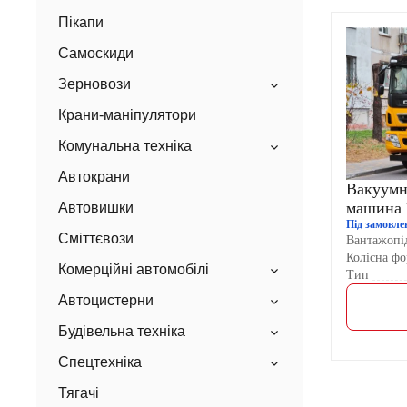
Пікапи
Самоскиди
Зерновози
Крани-маніпулятори
Комунальна техніка
Автокрани
Вакуумн
машина 
Автовишки
Під замовле
Сміттєвози
Вантажопід
Колісна фо
Комерційні автомобілі
Тип
Автоцистерни
Будівельна техніка
Спецтехніка
Тягачі