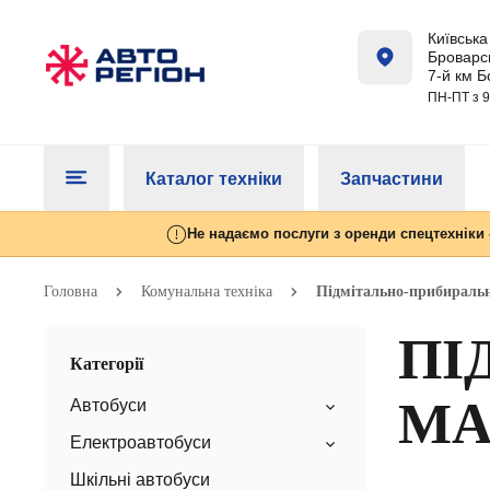
Київська 
Броварсь
7-й км Б
ПН-ПТ з 9
Каталог техніки
Запчастини
Не надаємо послуги з оренди спецтехніки 
Головна
Комунальна техніка
Підмітально-прибираль
ПІ
Категорії
М
Автобуси
Електроавтобуси
Шкільні автобуси