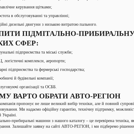
равлічне керування щітками;
стота в обслуговуванні та управлінні;
ійні дизельні двигуни з низькою витратою пального.
ПИТИ ПІДМІТАЛЬНО-ПРИБИРАЛЬН
КИХ СФЕР:
унальні підприємства та міські служби;
, логістичні комплекси, аеропорти;
арні підприємства та фермерські господарства;
обничі й будівельні компанії;
луговуючі організації та ОСББ.
МУ ВАРТО ОБРАТИ АВТО-РЕГІОН
омпанія пропонує не лише великий вибір техніки, але й повний супровід 
овування. Ми надаємо офіційну гарантію, технічну підтримку, можливіст
й Україні.
ально-прибиральні машини з нашого каталогу – це перевірена техніка, я
ання. Залишайте заявку на сайті АВТО-РЕГІОН, і ми підберемо рішення