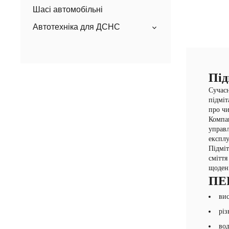
Шасі автомобільні
Автотехніка для ДСНС
Під
Сучасн
підміт
про чи
Компан
управл
експлу
Підміт
сміття
щоден
ПЕ
вис
різ
вод