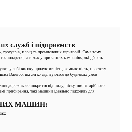
их служб і підприємств
 тротуарів, площ та промислових територій. Саме тому
осподарстві, а також у приватних компаніях, які дбають
ть у собі високу продуктивність, компактність, простоту
 шасі Daewoo, які легко адаптуються до будь-яких умов
ня дорожнього покриття від пилу, піску, листя, дрібного
емі прибирання, такі машини ідеально підходять для
НИХ МАШИН:
рах;