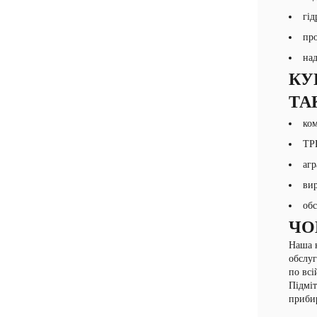
гід
про
над
КУ
ТА
ком
ТРЦ
агр
вир
обс
ЧО
Наша к
обслуг
по всі
Підміт
прибир