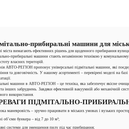
мітально-прибиральні машини для міськ
і міста вимагають ефективних рішень для щоденного прибирання вулиць,
ально-прибиральні машини стають незамінною технікою у комунальному г
стоту власних територій.
ія АВТО-РЕГІОН пропонує універсальні підмітальні машини, які поєдную
іння та довговічність. У нашому асортименті – перевірені моделі на базі
атації.
альні машини в АВТО-РЕГІОН – це техніка, яка забезпечує якісне очищен
 та інших забруднень. Завдяки ефективній вакуумній або механічній сист
ного використання.
РЕВАГИ ПІДМІТАЛЬНО-ПРИБИРАЛЬ
ока маневровість – зручно працювати в міських умовах і вузьких просто
ні об’єми бункера – від 7 до 10 м³;
яні системи для зменшення пилу під час прибирання;