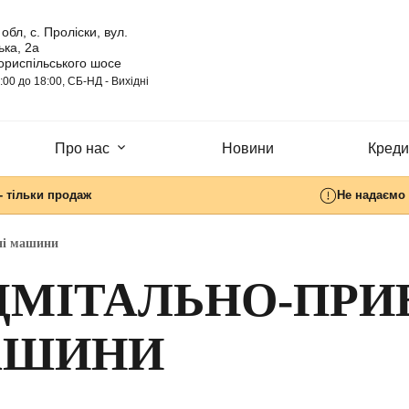
обл, с. Проліски, вул.
ка, 2а
ориспільського шосе
:00 до 18:00, СБ-НД - Вихідні
Про нас
Новини
Кредит
- тільки продаж
Не надаємо 
ні машини
ДМІТАЛЬНО-ПРИ
АШИНИ