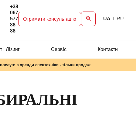
+38
067
577
UA
RU
Отримати консультацію
88
88
 і Лізинг
Сервіc
Контакти
послуги з оренди спецтехніки - тільки продаж
БИРАЛЬНІ