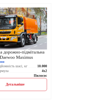
а дорожно-підмітальна
Daewoo Maximus
ння
йомність шасі, кг
10.000
рмула
4x2
Пилосос
Детальніше