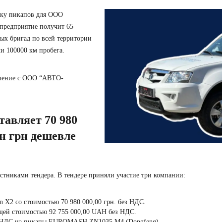
вку пикапов для ООО
 предприятие получит 65
ых бригад по всей территории
и 100000 км пробега.
лашение с ООО “АВТО-
тавляет 70 980
лн грн дешевле
астниками тендера. В тендере приняли участие три компании:
 со стоимостью 70 980 000,00 грн. без НДС.
ей стоимостью 92 755 000,00 UAH без НДС.
з НДС на пикапы EUROMASH ZN1035.M4 (Dongfeng).