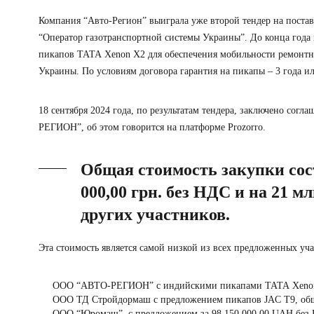
Компания “Авто-Регион” выиграла уже второй тендер на поста
“Оператор газотранспортной системы Украины”. До конца года
пикапов ТАТА Xenon X2 для обеспечения мобильности ремонтн
Украины. По условиям договора гарантия на пикапы – 3 года ил
18 сентября 2024 года, по результатам тендера, заключено сог
РЕГИОН”, об этом говорится на платформе Prozorro.
Общая стоимость закупки сос
000,00 грн. без НДС и на 21 м
других участников.
Эта стоимость является самой низкой из всех предложенных уч
ООО “АВТО-РЕГИОН” с индийскими пикапами ТАТА Xenon X2
ООО ТД Стройдормаш с предложением пикапов JAC T9, общ
ООО “Юромаш”, с предложением за 98 150 000,00 UAH бе