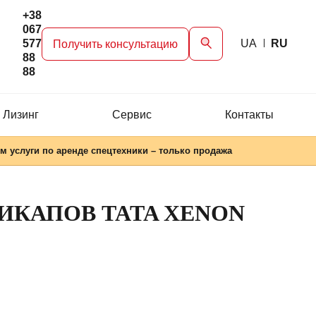
+38
067
577
UA
RU
Получить консультацию
88
88
 Лизинг
Сервис
Контакты
м услуги по аренде спецтехники – только продажа
ПИКАПОВ TATA XENON