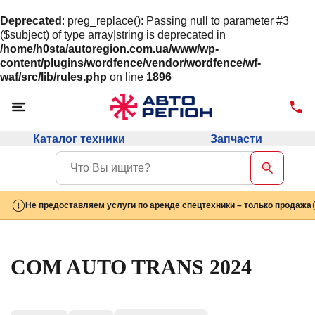
Deprecated
: preg_replace(): Passing null to parameter #3
($subject) of type array|string is deprecated in
/home/h0sta/autoregion.com.ua/www/wp-
content/plugins/wordfence/vendor/wordfence/wf-
waf/src/lib/rules.php
on line
1896
Каталог техники
Запчасти
Не предоставляем услуги по аренде спецтехники – только продажа
COM AUTO TRANS 2024