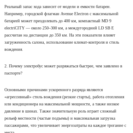
Реальный запас хода зависит от модели и емкости батареи.
Например, городской флагман
Avenue Electron
с максимальной
батареей может преодолевать до
400 км
, компактный
MD 9
electriCITY
— около
250–300 км
, а междугородний
LD SB E
рассчитан на дистанции до
350 км
. На эти показатели влияет
загруженность салона, использование климат-контроля и стиль
вождения.
2. Почему электробус может разряжаться быстрее, чем заявлено в
паспорте?
Основными причинами ускоренного разряда являются
«агрессивный» стиль вождения (резкие старты), работа отопления
или кондиционера на максимальной мощности, а также низкое
давление в шинах. Также значительную роль играет сложный
рельеф местности (частые подъемы) и максимальная загрузка
пассажирами, что увеличивает энергозатраты на каждое трогание с
места.