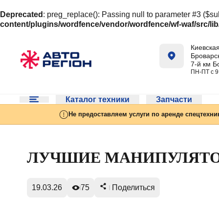
Deprecated
: preg_replace(): Passing null to parameter #3 ($sub
content/plugins/wordfence/vendor/wordfence/wf-waf/src/lib
Киевская
Броварск
7-й км Б
ПН-ПТ с 9
Каталог техники
Запчасти
Не предоставляем услуги по аренде спецтехни
ЛУЧШИЕ МАНИПУЛЯТО
19.03.26
75
Поделиться