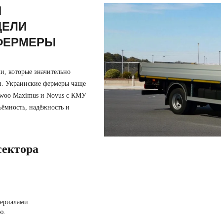
Я
ДЕЛИ
ФЕРМЕРЫ
и, которые значительно
и. Украинские фермеры чаще
ewoo Maximus и Novus с КМУ
ъёмность, надёжность и
сектора
териалами.
ю.