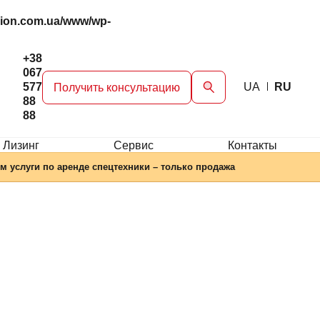
gion.com.ua/www/wp-
+38
067
577
UA
RU
Получить консультацию
88
88
 Лизинг
Сервис
Контакты
м услуги по аренде спецтехники – только продажа