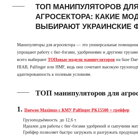
ТОП МАНИПУЛЯТОРОВ ДЛ
АГРОСЕКТОРА: КАКИЕ МО
ВЫБИРАЮТ УКРАИНСКИЕ 
Манипуляторы для агросектора — это универсальные помощник
упрощают работу с биг-бэгами, удобрениями и другими грузам
всего выбирают
ТОПовые модели манипуляторов
на базе Da
HIAB, Palfinger или HMF, ведь они сочетают высокую грузопод
адаптированность к полевым условиям.
ТОП манипуляторов для агро
1.
Daewoo
Maximus
с КМУ
Palfinger
PK
15500 + грейфер
Грузоподъёмность: до 12,6 т.
Идеален для работы с биг-бэгами удобрений и сыпучими ма
Грейфер позволяет быстро загружать и разгружать продукци