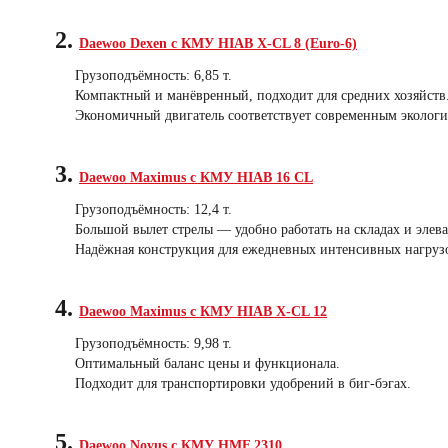
2.
Daewoo Dexen с КМУ HIAB X-CL 8 (Euro-6)
Грузоподъёмность: 6,85 т.
Компактный и манёвренный, подходит для средних хозяйств
Экономичный двигатель соответствует современным эколог
3.
Daewoo Maximus с КМУ HIAB 16 CL
Грузоподъёмность: 12,4 т.
Большой вылет стрелы — удобно работать на складах и элева
Надёжная конструкция для ежедневных интенсивных нагруз
4.
Daewoo Maximus с КМУ HIAB X-CL 12
Грузоподъёмность: 9,98 т.
Оптимальный баланс цены и функционала.
Подходит для транспортировки удобрений в биг-бэгах.
5.
Daewoo Novus с КМУ HMF 2310