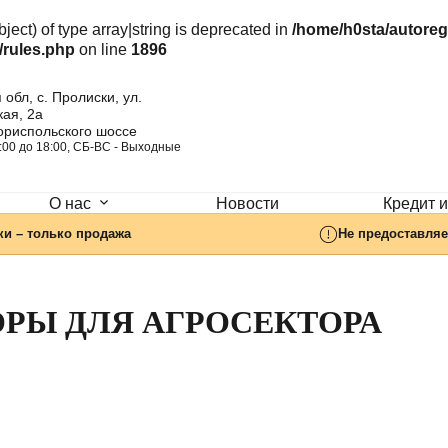
ject) of type array|string is deprecated in
/home/h0sta/autore
/rules.php
on line
1896
 обл, с. Пролиски, ул.
ая, 2а
ориспольского шоссе
:00 до 18:00, СБ-ВC - Выходные
Новости
Кредит и
О нас
ки – только продажа
Не предоставляе
РЫ ДЛЯ АГРОСЕКТОРА