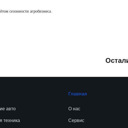
том сезонности агробизнеса.
Остал
Главная
ие авто
О нас
я техника
Сервис