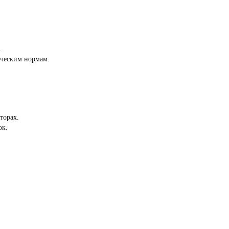
.
ическим нормам.
торах.
ок.