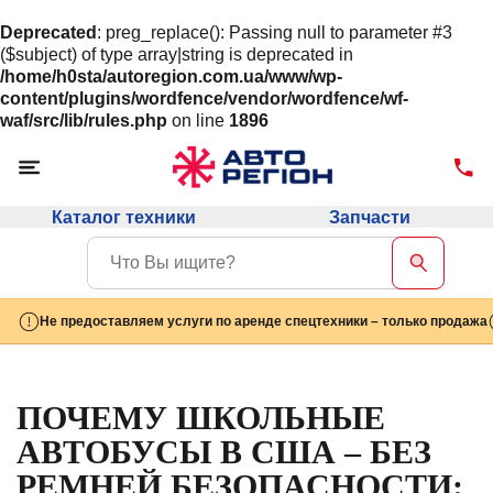
Deprecated
: preg_replace(): Passing null to parameter #3
($subject) of type array|string is deprecated in
/home/h0sta/autoregion.com.ua/www/wp-
content/plugins/wordfence/vendor/wordfence/wf-
waf/src/lib/rules.php
on line
1896
Каталог техники
Запчасти
Не предоставляем услуги по аренде спецтехники – только продажа
ПОЧЕМУ ШКОЛЬНЫЕ
АВТОБУСЫ В США – БЕЗ
РЕМНЕЙ БЕЗОПАСНОСТИ: