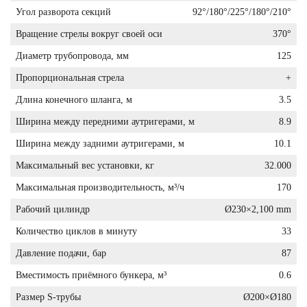
Угол разворота секций
92°/180°/225°/180°/210°
Вращение стрелы вокруг своей оси
370°
Диаметр трубопровода, мм
125
Пропорциональная стрела
+
Длина конечного шланга, м
3.5
Ширина между передними аутригерами, м
8.9
Ширина между задними аутригерами, м
10.1
Максимальный вес установки, кг
32.000
Максимальная производительность, м³/ч
170
Рабочий цилиндр
Ø230×2,100 mm
Количество циклов в минуту
33
Давление подачи, бар
87
Вместимость приёмного бункера, м³
0.6
Размер S-трубы
Ø200×Ø180