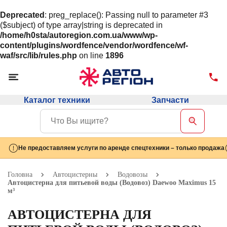
Deprecated
: preg_replace(): Passing null to parameter #3
($subject) of type array|string is deprecated in
/home/h0sta/autoregion.com.ua/www/wp-
content/plugins/wordfence/vendor/wordfence/wf-
waf/src/lib/rules.php
on line
1896
Каталог техники
Запчасти
Не предоставляем услуги по аренде спецтехники – только продажа
Головна
Автоцистерны
Водовозы
Автоцистерна для питьевой воды (Водовоз) Daewoo Maximus 15
м³
АВТОЦИСТЕРНА ДЛЯ