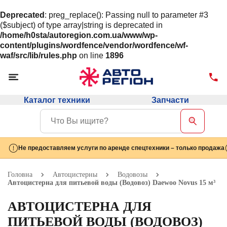
Deprecated
: preg_replace(): Passing null to parameter #3
($subject) of type array|string is deprecated in
/home/h0sta/autoregion.com.ua/www/wp-
content/plugins/wordfence/vendor/wordfence/wf-
waf/src/lib/rules.php
on line
1896
Каталог техники
Запчасти
Не предоставляем услуги по аренде спецтехники – только продажа
Головна
Автоцистерны
Водовозы
Автоцистерна для питьевой воды (Водовоз) Daewoo Novus 15 м³
АВТОЦИСТЕРНА ДЛЯ
ПИТЬЕВОЙ ВОДЫ (ВОДОВОЗ)