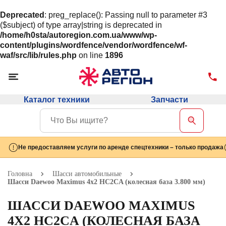
Deprecated
: preg_replace(): Passing null to parameter #3
($subject) of type array|string is deprecated in
/home/h0sta/autoregion.com.ua/www/wp-
content/plugins/wordfence/vendor/wordfence/wf-
waf/src/lib/rules.php
on line
1896
Каталог техники
Запчасти
Не предоставляем услуги по аренде спецтехники – только продажа
Головна
Шасси автомобильные
Шасси Daewoo Maximus 4х2 HC2CA (колесная база 3.800 мм)
ШАССИ DAEWOO MAXIMUS
4Х2 HC2CA (КОЛЕСНАЯ БАЗА