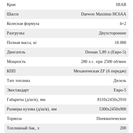
Кран
HIAB
Шасси
Daewoo Maximus HC6AA
Колесная формула
4×2
Разгрузка
Двухстороннее
Полная масса, кг
18.000
Двигатель
Doosan 5,89 л (Евро-5)
Мощность
280 л.с. при 2500 об/мин
КПП
Механическая ZF (6 передач)
Тип топлива
Дизель
Экостандарт
Евро-5
Габариты (д/ш/в), мм
8110x2450x2910
Размеры кузова (д/ш/в), мм
5300х2450х900
Тормоза
Пневматические
Топливный бак, л
200