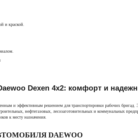
ой и краской.
риалом.
м
aewoo Dexen 4х2: комфорт и надежн
енным и эффективным решением для транспортировки рабочих бригад. Эт
 строительных, нефтегазовых, лесозаготовительных и коммунальных пре
иков к месту назначения.
ВТОМОБИЛЯ DAEWOO