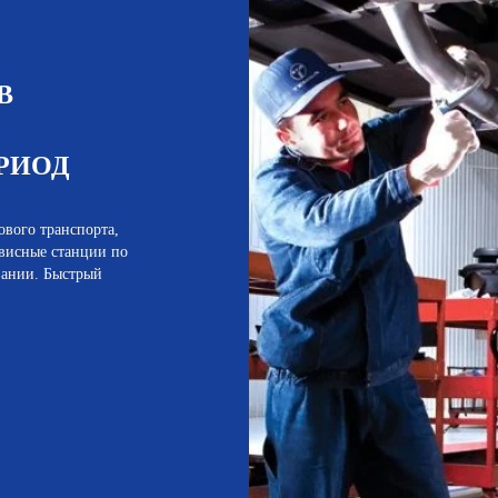
В
РИОД
вого транспорта,
рвисные станции по
вании. Быстрый