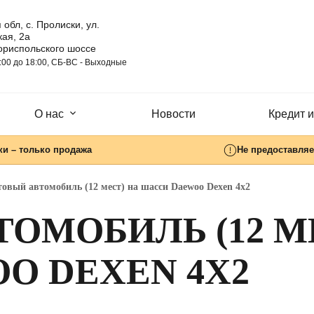
 обл, с. Пролиски, ул.
ая, 2а
ориспольского шоссе
:00 до 18:00, СБ-ВC - Выходные
О нас
Новости
Кредит и
ки – только продажа
Не предоставляе
товый автомобиль (12 мест) на шасси Daewoo Dexen 4х2
ОМОБИЛЬ (12 М
O DEXEN 4Х2