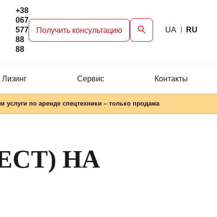
+38
067
577
UA
RU
Получить консультацию
88
88
 Лизинг
Сервис
Контакты
м услуги по аренде спецтехники – только продажа
ЕСТ) НА