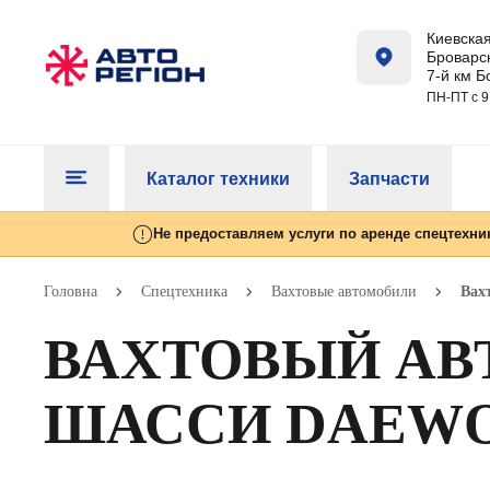
Киевская
Броварск
7-й км Б
ПН-ПТ с 9
Каталог техники
Запчасти
Не предоставляем услуги по аренде спецтехни
Головна
Спецтехника
Вахтовые автомобили
Вах
ВАХТОВЫЙ АВТ
ШАССИ DAEWO