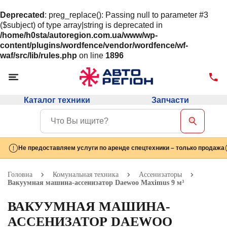
Deprecated
: preg_replace(): Passing null to parameter #3
($subject) of type array|string is deprecated in
/home/h0sta/autoregion.com.ua/www/wp-
content/plugins/wordfence/vendor/wordfence/wf-
waf/src/lib/rules.php
on line
1896
Каталог техники
Запчасти
Не предоставляем услуги по аренде спецтехники – только продажа
Головна
Комунальная техника
Ассенизаторы
Вакуумная машина-ассенизатор Daewoo Maximus 9 м³
ВАКУУМНАЯ МАШИНА-
АССЕНИЗАТОР DAEWOO