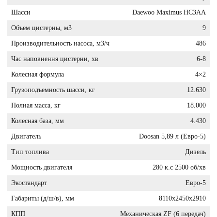
Шасси
Daewoo Maximus HC3AA
Объем цистерны, м3
9
Производительность насоса, м3/ч
486
Час наповнення цистерни, хв
6-8
Колесная формула
4×2
Грузоподъемность шасси, кг
12.630
Полная масса, кг
18.000
Колесная база, мм
4.430
Двигатель
Doosan 5,89 л (Евро-5)
Тип топлива
Дизель
Мощность двигателя
280 к.с 2500 об/хв
Экостандарт
Евро-5
Габариты (д/ш/в), мм
8110x2450x2910
КПП
Механическая ZF (6 передач)