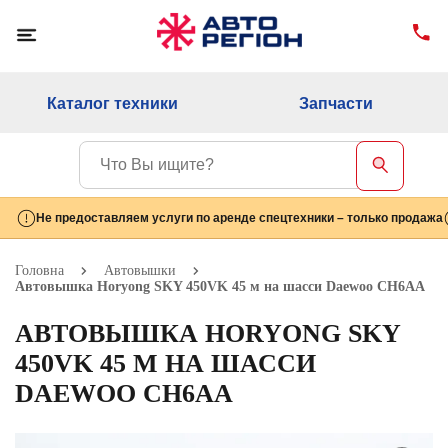
Каталог техники
Запчасти
Не предоставляем услуги по аренде спецтехники – только продажа
Головна
Автовышки
Автовышка Horyong SKY 450VK 45 м на шасси Daewoo СН6AА
АВТОВЫШКА HORYONG SKY
450VK 45 М НА ШАССИ
DAEWOO СН6AА