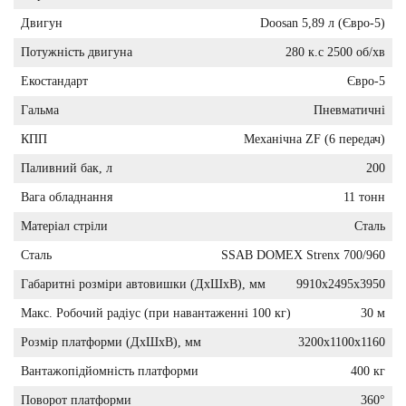
Двигун
Doosan 5,89 л (Євро-5)
Потужність двигуна
280 к.с 2500 об/хв
Екостандарт
Євро-5
Гальма
Пневматичні
КПП
Механічна ZF (6 передач)
Паливний бак, л
200
Вага обладнання
11 тонн
Матеріал стріли
Сталь
Сталь
SSAB DOMEX Strenx 700/960
Габаритні розміри автовишки (ДхШхВ), мм
9910х2495х3950
Макс. Робочий радіус (при навантаженні 100 кг)
30 м
Розмір платформи (ДхШхВ), мм
3200х1100х1160
Вантажопідйомність платформи
400 кг
Поворот платформи
360°