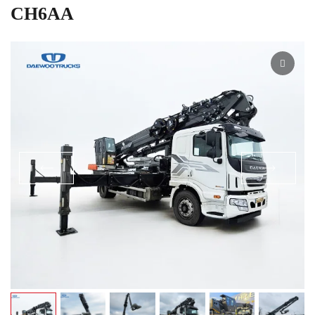
СН6AА