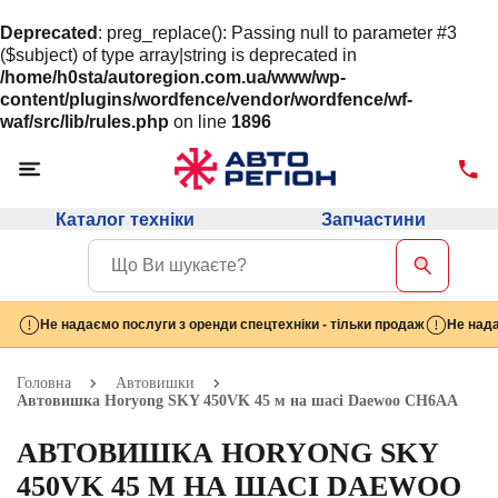
Deprecated
: preg_replace(): Passing null to parameter #3
($subject) of type array|string is deprecated in
/home/h0sta/autoregion.com.ua/www/wp-
content/plugins/wordfence/vendor/wordfence/wf-
waf/src/lib/rules.php
on line
1896
Каталог техніки
Запчастини
Не надаємо послуги з оренди спецтехніки - тільки продаж
Не нада
Головна
Автовишки
Автовишка Horyong SKY 450VK 45 м на шасі Daewoo СН6AА
АВТОВИШКА HORYONG SKY
450VK 45 М НА ШАСІ DAEWOO