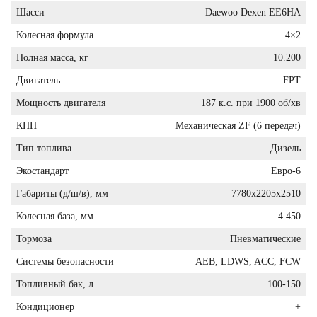
Шасси
Daewoo Dexen EE6HA
Колесная формула
4×2
Полная масса, кг
10.200
Двигатель
FPT
Мощность двигателя
187 к.с. при 1900 об/хв
КПП
Механическая ZF (6 передач)
Тип топлива
Дизель
Экостандарт
Евро-6
Габариты (д/ш/в), мм
7780x2205x2510
Колесная база, мм
4.450
Тормоза
Пневматические
Системы безопасности
AEB, LDWS, ACC, FCW
Топливный бак, л
100-150
Кондиционер
+