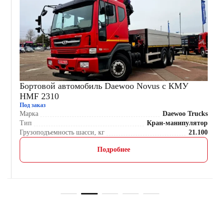
Бортовой автомобиль Daewoo Novus с КМУ
HMF 2310
Под заказ
s
Марка
Daewoo Trucks
р
Тип
Кран-манипулятор
0
Грузоподъемность шасси, кг
21.100
Подробнее