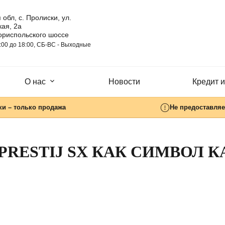
 обл, с. Пролиски, ул.
ая, 2а
ориспольского шоссе
:00 до 18:00, СБ-ВC - Выходные
О нас
Новости
Кредит и
ки – только продажа
Не предоставляе
 PRESTIJ SX КАК СИМВОЛ К