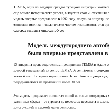
TEMSA, один из ведущих брендов турецкой индустрии коммерч
еще одного исторического успеха, выпустив свой 20-тысячный ав
модель впервые представлена в 1992 году, получила популярнос
экономии топлива и экологически чистым технологиям, став о
секторах сегмента микроавтобусов.
Модель междугороднего автобус
была впервые представлена в 
13 января на производственном предприятии TEMSA в Адане со
которой генеральный директор TEMSA Эврен Гюзель и сотрудн
важный этап. Во время мероприятия Эврен Гюзель подчеркнул, ч
поддерживаются на протяжении более 30 лет.
Эта модель продолжает оставаться одной из самых популярных
различных сферах – от туризма до перевозок персонала и школь
конструкцией и высокой маневренностью.