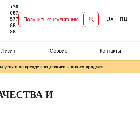
+38
067
577
UA
RU
Получить консультацию
88
88
 Лизинг
Сервис
Контакты
м услуги по аренде спецтехники – только продажа
АЧЕСТВА И