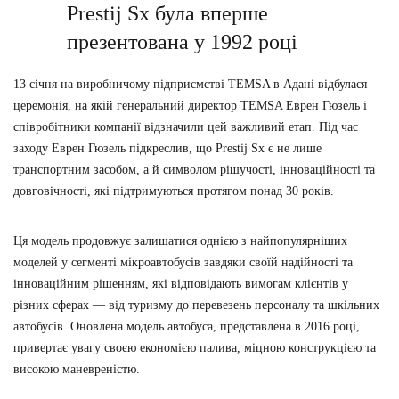
Prestij Sx була вперше
презентована у 1992 році
13 січня на виробничому підприємстві TEMSA в Адані відбулася
церемонія, на якій генеральний директор TEMSA Еврен Гюзель і
співробітники компанії відзначили цей важливий етап. Під час
заходу Еврен Гюзель підкреслив, що Prestij Sx є не лише
транспортним засобом, а й символом рішучості, інноваційності та
довговічності, які підтримуються протягом понад 30 років.
Ця модель продовжує залишатися однією з найпопулярніших
моделей у сегменті мікроавтобусів завдяки своїй надійності та
інноваційним рішенням, які відповідають вимогам клієнтів у
різних сферах — від туризму до перевезень персоналу та шкільних
автобусів. Оновлена модель автобуса, представлена в 2016 році,
привертає увагу своєю економією палива, міцною конструкцією та
високою маневреністю.