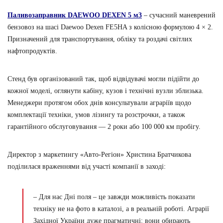
Паливозаправник DAEWOO DEXEN 5 м3
– сучасний маневрений
бензовоз на шасі Daewoo Dexen FE5HA з колісною формулою 4 × 2.
Призначений для транспортування, обліку та роздачі світлих
нафтопродуктів.
Стенд був організований так, щоб відвідувачі могли підійти до
кожної моделі, оглянути кабіну, кузов і технічні вузли зблизька.
Менеджери протягом обох днів консультували аграріїв щодо
комплектації техніки, умов лізингу та розстрочки, а також
гарантійного обслуговування — 2 роки або 100 000 км пробігу.
Директор з маркетингу «Авто-Регіон» Христина Братчикова
поділилася враженнями від участі компанії в заході:
– Для нас Дні поля – це завжди можливість показати
техніку не на фото в каталозі, а в реальній роботі. Аграрії
Західної України дуже прагматичні: вони обирають