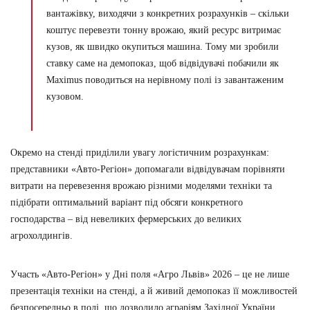
вантажівку, виходячи з конкретних розрахунків – скільки
коштує перевезти тонну врожаю, який ресурс витримає
кузов, як швидко окупиться машина. Тому ми зробили
ставку саме на демопоказ, щоб відвідувачі побачили як
Maximus поводиться на нерівному полі із завантаженим
кузовом.
Окремо на стенді приділили увагу логістичним розрахункам:
представники «Авто-Регіон» допомагали відвідувачам порівняти
витрати на перевезення врожаю різними моделями техніки та
підібрати оптимальний варіант під обсяги конкретного
господарства – від невеликих фермерських до великих
агрохолдингів.
Участь «Авто-Регіон» у Дні поля «Агро Львів» 2026 – це не лише
презентація техніки на стенді, а й живий демопоказ її можливостей
безпосередньо в полі, що дозволило аграріям Західної України