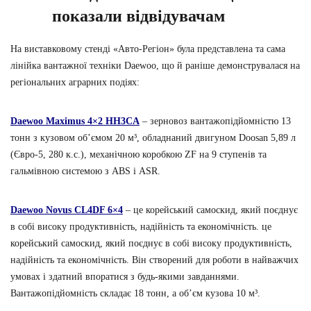
показали відвідувачам
На виставковому стенді «Авто-Регіон» була представлена та сама
лінійка вантажної техніки Daewoo, що й раніше демонструвалася на
регіональних аграрних подіях:
Daewoo Maximus 4×2 HH3CA
– зерновоз вантажопідйомністю 13
тонн з кузовом об’ємом 20 м³, обладнаний двигуном Doosan 5,89 л
(Євро-5, 280 к.с.), механічною коробкою ZF на 9 ступенів та
гальмівною системою з ABS і ASR.
Daewoo Novus CL4DF 6×4
– це корейський самоскид, який поєднує
в собі високу продуктивність, надійність та економічність. це
корейський самоскид, який поєднує в собі високу продуктивність,
надійність та економічність. Він створений для роботи в найважчих
умовах і здатний впоратися з будь-якими завданнями.
Вантажопідйомність складає 18 тонн, а об’єм кузова 10 м³.