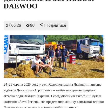
DAEWOO
27.06.26
90
Поділитися
24–25 червня 2026 року у селі Холодновідка на Львівщині вперше
відбувся День поля «Агро Львів» – найбільша демонстраційна
аграрна подія Західної України. Серед учасників експозиції була й
компанія «Авто-Регіон», яка представила лінійку вантажної техніки
Daewoo та взяла участь у демонстраційному показі.