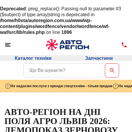
Deprecated
: preg_replace(): Passing null to parameter #3
($subject) of type array|string is deprecated in
/home/h0sta/autoregion.com.ua/www/wp-
content/plugins/wordfence/vendor/wordfence/wf-
waf/src/lib/rules.php
on line
1896
Каталог техніки
Запчастини
Не надаємо послуги з оренди спецтехніки - тільки продаж
Не нада
АВТО-РЕГІОН НА ДНІ
ПОЛЯ АГРО ЛЬВІВ 2026:
ДЕМОПОКАЗ ЗЕРНОВОЗУ