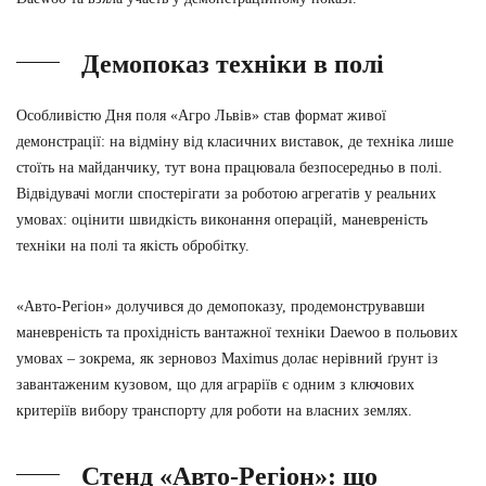
Демопоказ техніки в полі
Особливістю Дня поля «Агро Львів» став формат живої
демонстрації: на відміну від класичних виставок, де техніка лише
стоїть на майданчику, тут вона працювала безпосередньо в полі.
Відвідувачі могли спостерігати за роботою агрегатів у реальних
умовах: оцінити швидкість виконання операцій, маневреність
техніки на полі та якість обробітку.
«Авто-Регіон» долучився до демопоказу, продемонструвавши
маневреність та прохідність вантажної техніки Daewoo в польових
умовах – зокрема, як зерновоз Maximus долає нерівний ґрунт із
завантаженим кузовом, що для аграріїв є одним з ключових
критеріїв вибору транспорту для роботи на власних землях.
Стенд «Авто-Регіон»: що