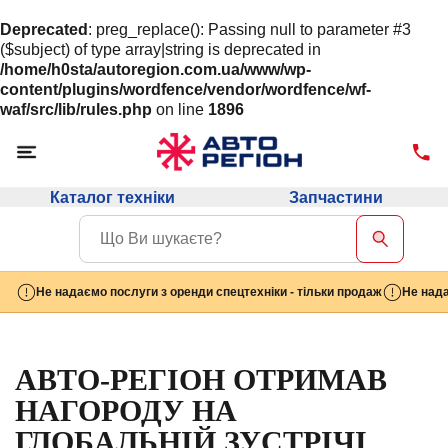
Deprecated
: preg_replace(): Passing null to parameter #3
($subject) of type array|string is deprecated in
/home/h0sta/autoregion.com.ua/www/wp-
content/plugins/wordfence/vendor/wordfence/wf-
waf/src/lib/rules.php
on line
1896
Каталог техніки
Запчастини
Не надаємо послуги з оренди спецтехніки - тільки продаж
Не нада
АВТО-РЕГIОН ОТРИМАВ
НАГОРОДУ НА
ГЛОБАЛЬНІЙ ЗУСТРІЧІ