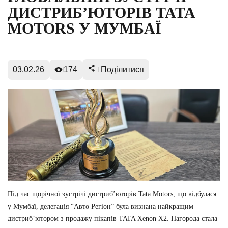
ДИСТРИБ’ЮТОРІВ TATA
MOTORS У МУМБАЇ
03.02.26
174
Поділитися
Під час щорічної зустрічі дистриб’юторів Tata Motors, що відбулася
у Мумбаї, делегація “Авто Регiон” була визнана найкращим
дистриб’ютором з продажу пікапів TATA Xenon Х2. Нагорода стала