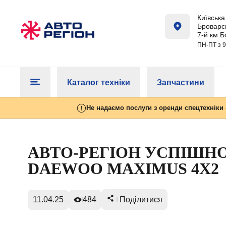
Київська 
Броварсь
7-й км Б
ПН-ПТ з 9
Каталог техніки
Запчастини
Не надаємо послуги з оренди спецтехніки 
АВТО-РЕГІОН УСПІШН
DAEWOO MAXIMUS 4Х2
11.04.25
484
Поділитися