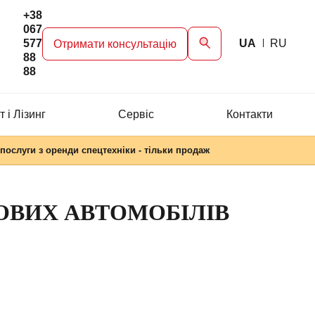
+38
067
577
UA
RU
Отримати консультацію
88
88
 і Лізинг
Сервіc
Контакти
послуги з оренди спецтехніки - тільки продаж
ОВИХ АВТОМОБІЛІВ