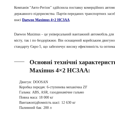
Компанія “Авто-Регіон” здійснила поставку комерційних автом
державного підприємства. Партія переданих транспортних засоб
шасі
Daewoo Maximus 4×2 HC3AA
.
Daewoo Maximus – це універсальний вантажний автомобіль для 
місту, так і по бездоріжжю. Він оснащений корейським двигуно
стандарту Євро-5, що забезпечує високу ефективність та оптим
Основні технічні характерист
Maximus 4×2 HC3AA:
Двигун: DOOSAN
Коробка передач: 6-ступенева механічна ZF
Гальма: ABS, ASR, газодинамічне гальмо
Повна маса: 18 000 кг
Вантажопідйомність шасі: 12 630 кг
Паливний бак: 200 л