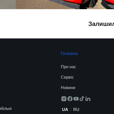
Залишил
Головна
Про нас
Сервіc
а
Новини
більні
UA
RU