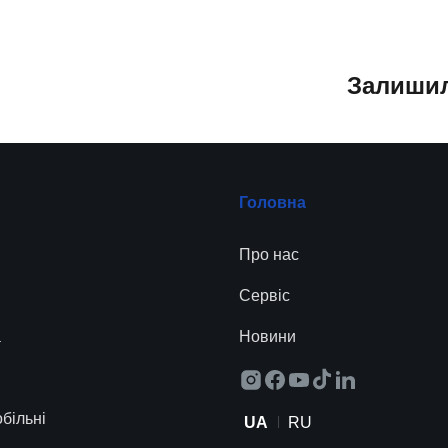
Залишил
Головна
Про нас
Сервіc
а
Новини
більні
UA
RU