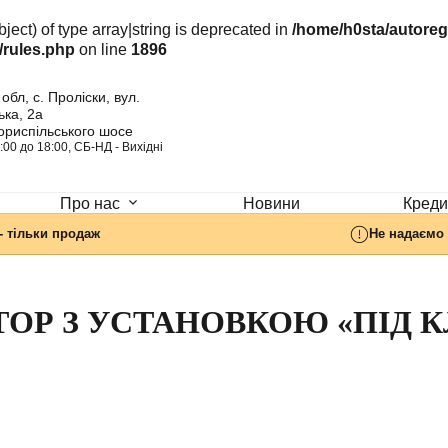
ject) of type array|string is deprecated in
/home/h0sta/autore
/rules.php
on line
1896
обл, с. Проліски, вул.
ка, 2а
ориспільського шосе
:00 до 18:00, СБ-НД - Вихідні
Новини
Кредит
Про нас
- тільки продаж
Не надаємо 
ТОР З УСТАНОВКОЮ «ПІД 