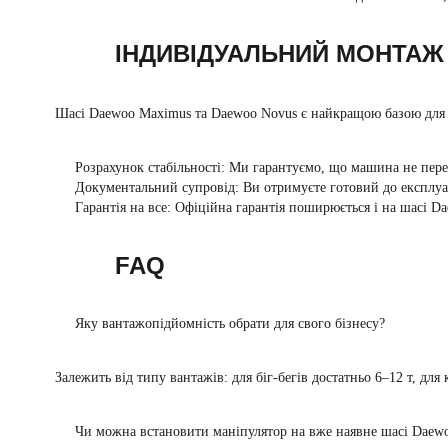
ІНДИВІДУАЛЬНИЙ МОНТАЖ
Шасі
Daewoo Maximus
та
Daewoo Novus
є найкращою базою для 
Розрахунок стабільності:
Ми гарантуємо, що машина не перек
Документальний супровід:
Ви отримуєте готовий до експлуат
Гарантія на все:
Офіційна гарантія поширюється і на шасі Dae
FAQ
Яку вантажопідйомність обрати для свого бізнесу?
Залежить від типу вантажів: для біг-бегів достатньо 6–12 т, для
Чи можна встановити маніпулятор на вже наявне шасі Daew