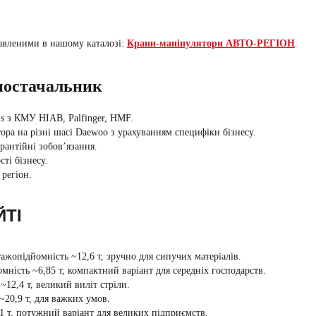
.
тавленими в нашому каталозі:
Крани-маніпулятори АВТО-РЕГІОН
.
остачальник
s
з КМУ HIAB, Palfinger, HMF.
ра на різні шасі Daewoo з урахуванням специфіки бізнесу.
рантійні зобов’язання.
ті бізнесу.
регіон.
ЙТІ
жопідйомність ~12,6 т, зручно для сипучих матеріалів.
ність ~6,85 т, компактний варіант для середніх господарств.
12,4 т, великий виліт стріли.
20,9 т, для важких умов.
 т, потужний варіант для великих підприємств.