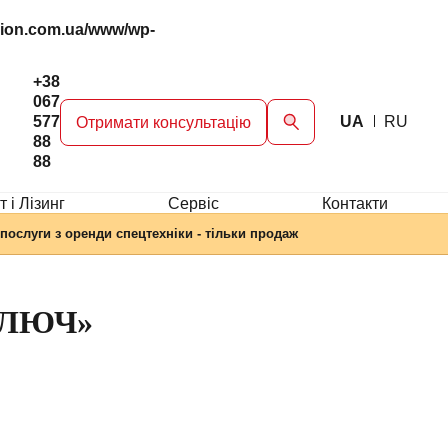
gion.com.ua/www/wp-
+38
067
577
UA
RU
Отримати консультацію
88
88
 і Лізинг
Сервіc
Контакти
послуги з оренди спецтехніки - тільки продаж
КЛЮЧ»