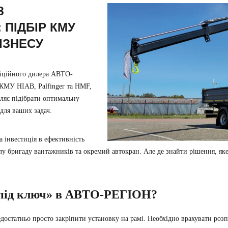
З
 ПІДБІР КМУ
ІЗНЕСУ
фіційного дилера АВТО-
 КМУ HIAB, Palfinger та HMF,
оляє підібрати оптимальну
 для ваших задач.
а інвестиція в ефективність
ілу бригаду вантажників та окремий автокран. Але де знайти рішення, як
«під ключ» в АВТО-РЕГІОН?
остатньо просто закріпити установку на рамі. Необхідно врахувати роз