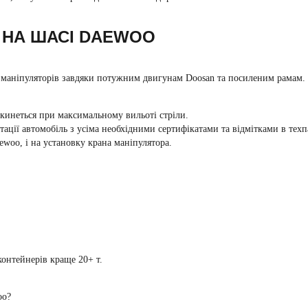
 НА ШАСІ DAEWOO
маніпуляторів завдяки потужним двигунам Doosan та посиленим рамам. 
инеться при максимальному вильоті стріли.
ації автомобіль з усіма необхідними сертифікатами та відмітками в техп
woo, і на установку крана маніпулятора.
 контейнерів краще 20+ т.
oo
?