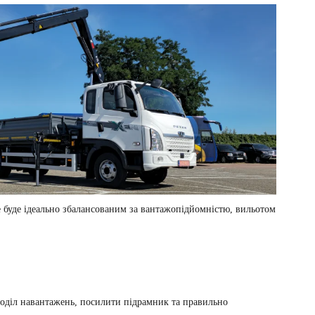
е буде ідеально збалансованим за вантажопідйомністю, вильотом
поділ навантажень, посилити підрамник та правильно