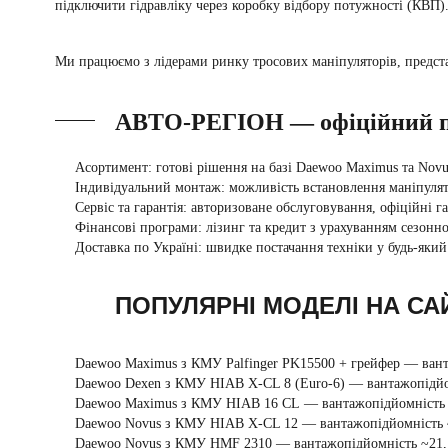
підключити гідравліку через коробку відбору потужності (КВП)
Ми працюємо з лідерами ринку тросових маніпуляторів, предс
АВТО-РЕГІОН — офіційний п
Асортимент:
готові рішення на базі
Daewoo Maximus та Novu
Індивідуальний монтаж:
можливість встановлення маніпулято
Сервіс та гарантія:
авторизоване обслуговування, офіційні га
Фінансові програми:
лізинг та кредит з урахуванням сезоннос
Доставка по Україні:
швидке постачання техніки у будь-який 
ПОПУЛЯРНІ МОДЕЛІ НА СА
Daewoo Maximus з КМУ Palfinger PK15500 + грейфер
— ванта
Daewoo Dexen з КМУ HIAB X-CL 8 (Euro-6)
— вантажопідйом
Daewoo Maximus з КМУ HIAB 16 CL
— вантажопідйомність ~
Daewoo Novus з КМУ HIAB X-CL 12
— вантажопідйомність ~
Daewoo Novus з КМУ HMF 2310
— вантажопідйомність ~21,1