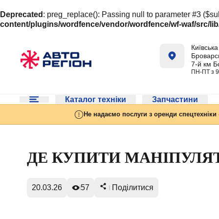
Deprecated
: preg_replace(): Passing null to parameter #3 ($sub
content/plugins/wordfence/vendor/wordfence/wf-waf/src/lib
Київська 
Броварсь
7-й км Б
ПН-ПТ з 9
Каталог техніки
Запчастини
Не надаємо послуги з оренди спецтехніки 
ДЕ КУПИТИ МАНІПУЛЯ
20.03.26
57
Поділитися