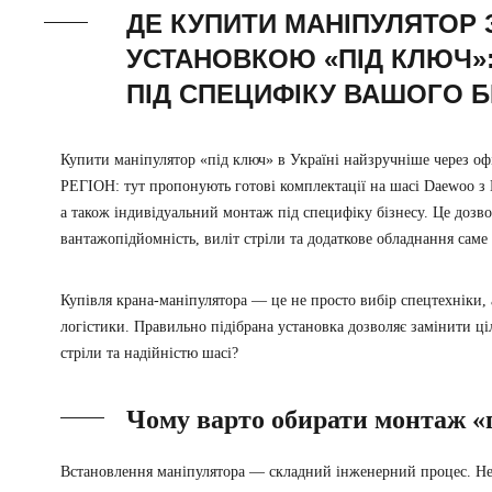
ДЕ КУПИТИ МАНІПУЛЯТОР 
УСТАНОВКОЮ «ПІД КЛЮЧ»:
ПІД СПЕЦИФІКУ ВАШОГО Б
Купити маніпулятор «під ключ» в Україні найзручніше через о
РЕГІОН: тут пропонують готові комплектації на шасі Daewoo з
а також індивідуальний монтаж під специфіку бізнесу. Це дозв
вантажопідйомність, виліт стріли та додаткове обладнання саме
Купівля крана-маніпулятора — це не просто вибір спецтехніки, 
логістики. Правильно підібрана установка дозволяє замінити ц
стріли та надійністю шасі?
Чому варто обирати монтаж 
Встановлення маніпулятора — складний інженерний процес. Нед