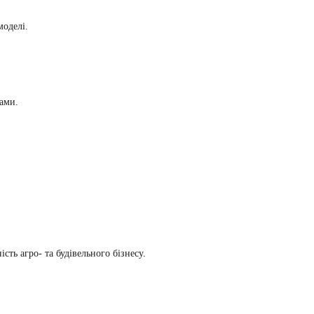
оделі.
ками.
ть агро- та будівельного бізнесу.