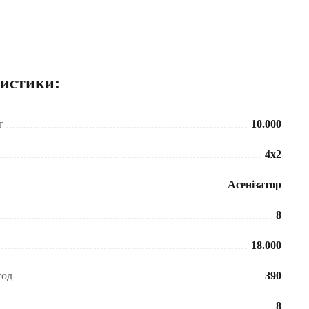
ристики:
г
10.000
4x2
Асенізатор
8
18.000
год
390
8