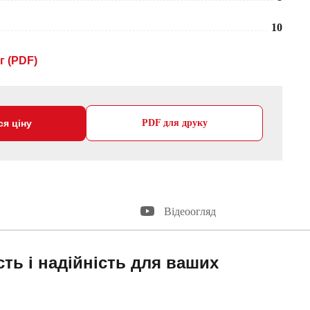
10
г (PDF)
ся ціну
PDF для друку
Відеоогляд
ть і надійність для ваших