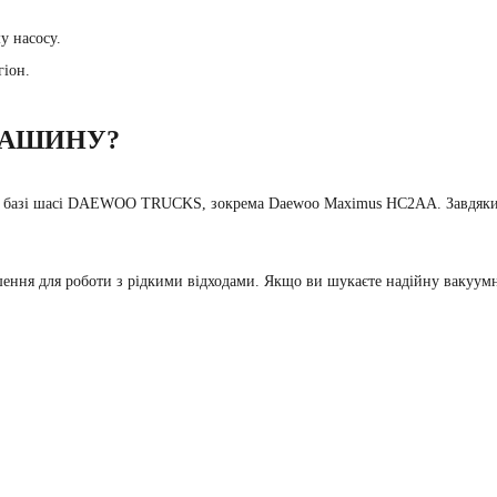
у насосу.
гіон.
МАШИНУ?
а базі шасі DAEWOO TRUCKS, зокрема Daewoo Maximus HC2AA. Завдяки п
ня для роботи з рідкими відходами. Якщо ви шукаєте надійну вакуумну 