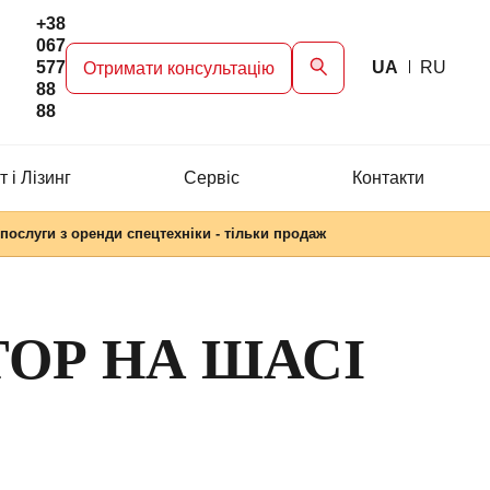
+38
067
577
UA
RU
Отримати консультацію
88
88
 і Лізинг
Сервіc
Контакти
послуги з оренди спецтехніки - тільки продаж
ОР НА ШАСІ