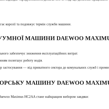
ігає корозії та подовжує термін служби машини.
КУУМНОЇ МАШИНИ DAEWOO MAXIMU
ьного забезпечує зниження експлуатаційних витрат.
анням полегшує роботу водія.
ер застосування — від приватного сектора до комунальних служб і проми
ТОРСЬКУ МАШИНУ DAEWOO MAXIMU
і Daewoo Maximus HC2AA стане найкращим вибором завдяки: