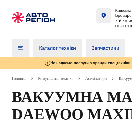
Київська 
Броварсь
7-й км Б
ПН-ПТ з 9
Каталог техніки
Запчастини
Не надаємо послуги з оренди спецтехніки 
Головна
Комунальна техніка
Асенізатори
Вакуум
ВАКУУМНА МА
DAEWOO MAXI