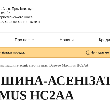
обл, с. Проліски, вул.
ка, 2а
ориспільського шосе
:00 до 18:00, СБ-НД - Вихідні
Про нас
Новини
Кредит
- тільки продаж
Не надаємо 
на машина-асенізатор на шасі Daewoo Maximus HC2AA
ШИНА-АСЕНІЗАТ
MUS HC2AA