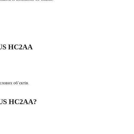
S HC2AA
слових об’єктів.
S HC2AA?