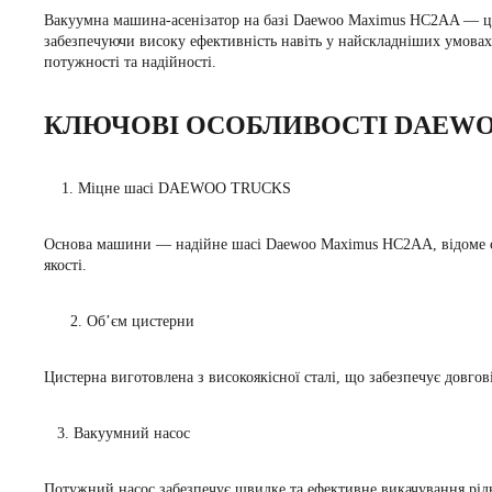
Вакуумна машина-асенізатор
на базі Daewoo Maximus HC2AA — це с
забезпечуючи високу ефективність навіть у найскладніших умовах
потужності та надійності.
КЛЮЧОВІ ОСОБЛИВОСТІ DAEWO
1. Міцне шасі DAEWOO TRUCKS
Основа машини — надійне шасі Daewoo Maximus HC2AA, відоме своє
якості.
2. Об’єм цистерни
Цистерна виготовлена з високоякісної сталі, що забезпечує довгов
3. Вакуумний насос
Потужний насос забезпечує швидке та ефективне викачування рідки