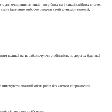
ть для очищення септиків, вигрібних ям і каналізаційних систем,
 стане ідеальним вибором завдяки своїй функціональності,
м великої ваги, забезпечуючи стабільність на дорогах будь-якої
яє виконувати значний обсяг робіт без частого спорожнення.
навіть із великими об’ємами.