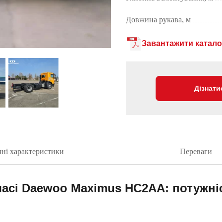
Довжина рукава, м
Завантажити катало
Дізнати
чні характеристики
Переваги
асі Daewoo Maximus HC2AA: потужніс