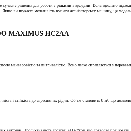
учасне рішення для роботи з рідкими відходами. Вона ідеально підходи
. Якщо ви шукаєте можливість купити асенізаторську машину, ця модель
O MAXIMUS HC2AA
ю маневровістю та витривалістю. Воно легко справляється з перевезення
ічність і стійкість до агресивних рідин. Об’єм становить 8 м³, що дозвол
х відходів. Продуктивність досягає 390 м³/год, що дозволяє працювати 