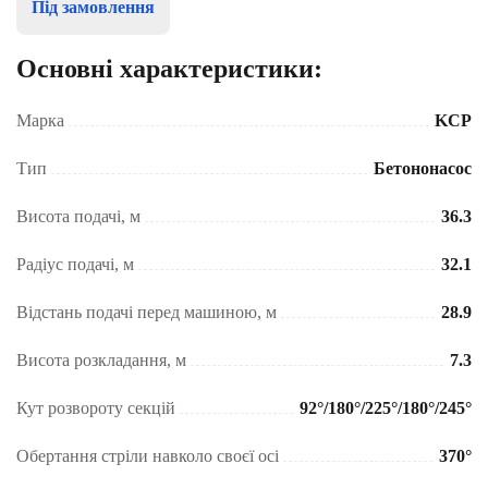
Під замовлення
Основні характеристики:
Марка
KCP
Тип
Бетононасос
Висота подачі, м
36.3
Радіус подачі, м
32.1
Відстань подачі перед машиною, м
28.9
Висота розкладання, м
7.3
Кут розвороту секцій
92°/180°/225°/180°/245°
Обертання стріли навколо своєї осі
370°