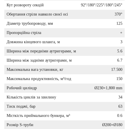
Кут розвороту секцій
92°/180°/225°/180°/245°
Обертання стріли навколо своєї осі
370°
Діаметр трубопроводу, мм
125
Пропорційна стріла
+
Довжина кінцевого шланга, м
3
Ширина між передніми аутригерами, м
5.6
Ширина між задніми аутригерами, м
6.7
Максимальна вага установки, кг
17.500
Максимальна продуктивність, м³/год
150
Робочий циліндр
Ø230×1,800 mm
Кількість циклів за хвилину
34
Тиск подачі, бар
63
Місткість приймального бункера, м³
0.6
Розмір S-труби
Ø200×Ø180