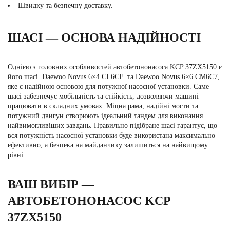
Швидку та безпечну доставку.
ШАСІ — ОСНОВА НАДІЙНОСТІ
Однією з головних особливостей автобетононасоса KCP 37ZX5150 є
його шасі
Daewoo Novus 6×4 CL6CF
та
Daewoo Novus 6×6 CM6C7
,
яке є надійною основою для потужної насосної установки. Саме
шасі забезпечує мобільність та стійкість, дозволяючи машині
працювати в складних умовах. Міцна рама, надійні мости та
потужний двигун створюють ідеальний тандем для виконання
найвимогливіших завдань. Правильно підібране шасі гарантує, що
вся потужність насосної установки буде використана максимально
ефективно, а безпека на майданчику залишиться на найвищому
рівні.
ВАШ ВИБІР —
АВТОБЕТОНОНАСОС KCP
37ZX5150