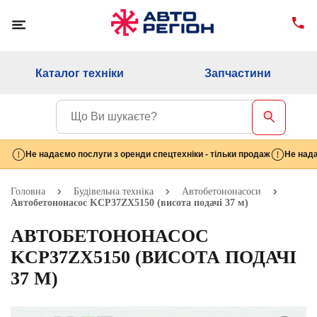
Каталог техніки
Запчастини
Не надаємо послуги з оренди спецтехніки - тільки продаж
Не нада
Головна
Будівельна техніка
Автобетононасоси
Автобетононасос KCP37ZX5150 (висота подачі 37 м)
АВТОБЕТОНОНАСОС
KCP37ZX5150 (ВИСОТА ПОДАЧІ
37 М)