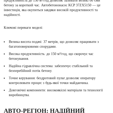
продуктивність до 150 м³/год дозволяє заливати великі об’єми
бетону за короткий час. Автобетононасос KCP 37ZX5150 — це
інвестиція, яка окупиться завдяки високій продуктивності та
надійності.
Ключові переваги моделі:
Велика висота подачі: 37 метрів, що дозволяє працювати з
багатоповерховими спорудами.
Висока продуктивність: до 150 м³/год, що скорочує час
бетонування.
Надійна гідравлічна система: забезпечує стабільний та
безперебійний потік бетону.
Точне керування: бездротовий пульт дозволяє оператору
контролювати процес з будь-якої точки майданчика.
Довговічні компоненти: високоякісні матеріали та технології
виробництва.
АВТО-РЕГІОН: НАДІЙНИЙ