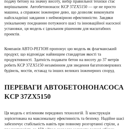
подачу бетону на значну висоту, вибір правильної техніки стає
вирішальним. Автобетононасос KCP 37ZX5150 — це не просто
машина, а справжнє інженерне диво, що дозволяє виконувати
найскладніші завдання з неймовірною ефективністю. Завдяки
унікальному поєднанню потужного шасі та інноваційної насосної
установки, ця модель є ідеальним рішенням для масштабних
проектів.
Компанія АВТО-РЕГІОН пропонує цю модель як флагманський
продукт, що відповідає найвищим стандартам якості та
продуктивності. Здатність подавати бетон на висоту до 37 метрів
робить KCP 37ZX5150 незамінним для зведення багатоповерхових
будівель, мостів, естакад та інших великих інженерних споруд.
ПЕРЕВАГИ АВТОБЕТОНОНАСОСА
KCP 37ZX5150
Ця модель є втіленням передових технологій. Її конструкція
зорієнтована на максимальну ефективність та безпеку. Надійне шасі
забезпечує стабільність навіть при повному розгортанні стріли, а