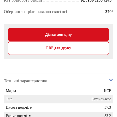
Кут розвороту секцій
92°/180°/250°/245°
Обертання стріли навколо своєї осі
370°
Дізнатися ціну
PDF для друку
Технічні характеристики
Марка
KCP
Тип
Бетононасос
Висота подачі, м
37.3
Радіус подачі, м
33.2