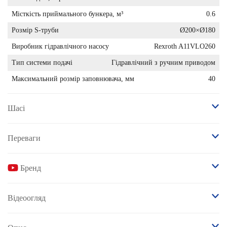
Місткість приймального бункера, м³
0.6
Розмір S-труби
Ø200×Ø180
Виробник гідравлічного насосу
Rexroth A11VLO260
Тип системи подачі
Гідравлічний з ручним приводом
Максимальний розмір заповнювача, мм
40
Шасі
Переваги
Бренд
Відеоогляд