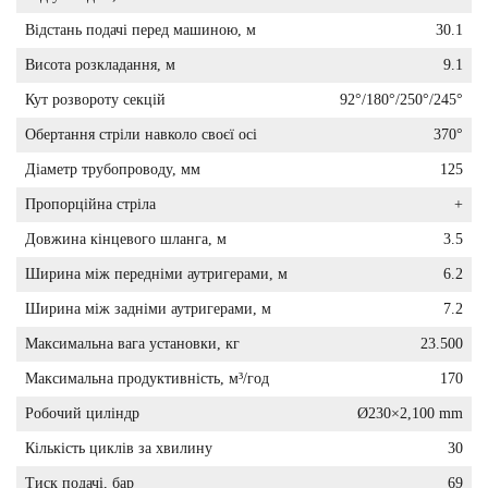
Відстань подачі перед машиною, м
30.1
Висота розкладання, м
9.1
Кут розвороту секцій
92°/180°/250°/245°
Обертання стріли навколо своєї осі
370°
Діаметр трубопроводу, мм
125
Пропорційна стріла
+
Довжина кінцевого шланга, м
3.5
Ширина між передніми аутригерами, м
6.2
Ширина між задніми аутригерами, м
7.2
Максимальна вага установки, кг
23.500
Максимальна продуктивність, м³/год
170
Робочий циліндр
Ø230×2,100 mm
Кількість циклів за хвилину
30
Тиск подачі, бар
69