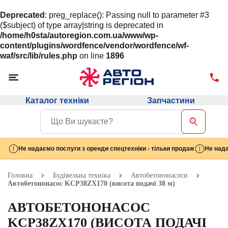
Deprecated
: preg_replace(): Passing null to parameter #3
($subject) of type array|string is deprecated in
/home/h0sta/autoregion.com.ua/www/wp-
content/plugins/wordfence/vendor/wordfence/wf-
waf/src/lib/rules.php
on line
1896
Каталог техніки
Запчастини
Не надаємо послуги з оренди спецтехніки - тільки продаж
Не нада
Головна
Будівельна техніка
Автобетононасоси
Автобетононасос KCP38ZX170 (висота подачі 38 м)
АВТОБЕТОНОНАСОС
KCP38ZX170 (ВИСОТА ПОДАЧІ