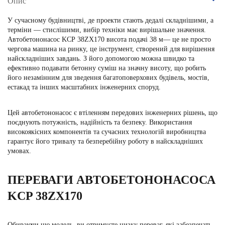
Опис
У сучасному будівництві, де проекти стають дедалі складнішими, а
терміни — стислішими, вибір техніки має вирішальне значення.
Автобетононасос KCP
38ZX170 висота подачі 38 м— це не просто
чергова машина на ринку, це інструмент, створений для вирішення
найскладніших завдань. З його допомогою можна швидко та
ефективно подавати бетонну суміш на значну висоту, що робить
його незамінним для зведення багатоповерхових будівель, мостів,
естакад та інших масштабних інженерних споруд.
Цей автобетононасос є втіленням передових інженерних рішень, що
поєднують потужність, надійність та безпеку. Використання
високоякісних компонентів та сучасних технологій виробництва
гарантує його тривалу та безперебійну роботу в найскладніших
умовах.
ПЕРЕВАГИ АВТОБЕТОНОНАСОСА
KCP 38ZX170
Обираючи цю модель, ви отримуєте низку переваг, які забезпечать