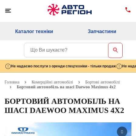
Каталог техніки
Запчастини
Не надаємо послуги з оренди спецтехніки - тільки продаж
Не нада
Головна
Комерційні автомобілі
Бортові автомобілі
Бортовий автомобіль на шасі Daewoo Maximus 4х2
БОРТОВИЙ АВТОМОБІЛЬ НА
ШАСІ DAEWOO MAXIMUS 4Х2