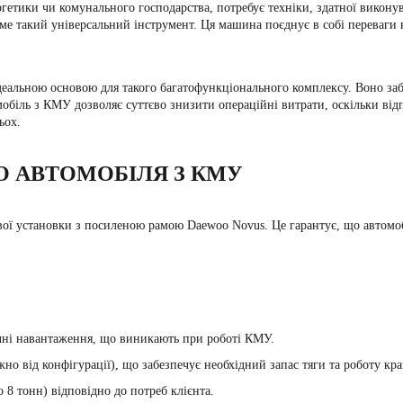
ргетики чи комунального господарства, потребує техніки, здатної викону
ме такий універсальний інструмент. Ця машина поєднує в собі переваги 
деальною основою для такого багатофункціонального комплексу. Воно забе
мобіль з КМУ дозволяє суттєво знизити операційні витрати, оскільки від
ьох.
О АВТОМОБІЛЯ З КМУ
ової установки з посиленою рамою Daewoo Novus. Це гарантує, що автомобіл
чні навантаження, що виникають при роботі КМУ.
но від конфігурації), що забезпечує необхідний запас тяги та роботу кра
 8 тонн) відповідно до потреб клієнта.