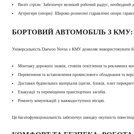
Виліт стріли: Забезпечує великий робочий радіус, необхідний
Аутригери (опори): Широко рознесені гідравлічні опори гаран
БОРТОВИЙ АВТОМОБІЛЬ З КМУ:
Універсальність Daewoo Novus з КМУ дозволяє використовувати йо
Монтажу дорожніх знаків, стовпів освітлення та рекламних ко
Перевезення та встановлення промислового обладнання та верс
Доставки будівельних матеріалів (цегли, блоків, плит перекри
Евакуації та переміщення транспортних засобів.
Ремонту комунікацій у важкодоступних місцях.
Ця багатофункціональність забезпечує швидку окупність інвестиц