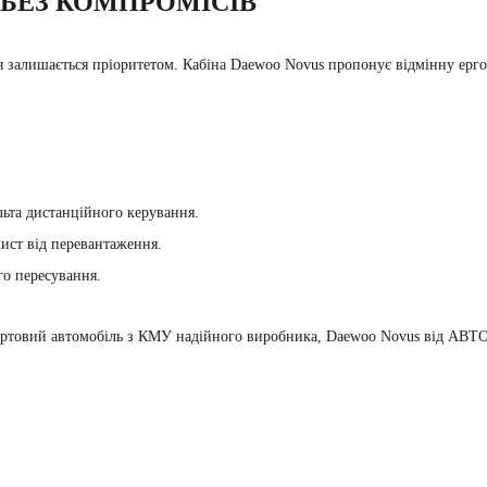
 БЕЗ КОМПРОМІСІВ
 залишається пріоритетом. Кабіна Daewoo Novus пропонує відмінну ергон
льта дистанційного керування.
ист від перевантаження.
го пересування.
бортовий автомобіль з КМУ надійного виробника, Daewoo Novus від А