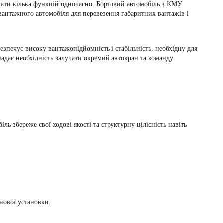
вати кілька функцій одночасно.
Бортовий автомобіль з КМУ
вантажного автомобіля для перевезення габаритних вантажів і
зпечує високу вантажопідйомність і стабільність, необхідну для
падає необхідність залучати окремий автокран та команду
ь збереже свої ходові якості та структурну цілісність навіть
нової установки.