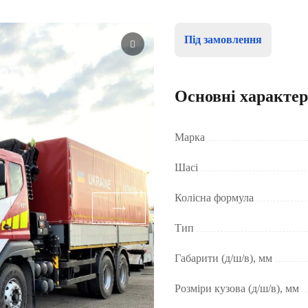
Під замовлення
Основні характе
Марка
Шасі
Колісна формула
Тип
Габарити (д/ш/в), мм
Розміри кузова (д/ш/в), мм