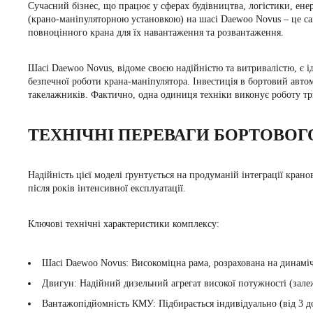
Сучасний бізнес, що працює у сферах будівництва, логістики, ене
(крано-маніпуляторною установкою) на шасі Daewoo Novus – це са
повноцінного крана для їх навантаження та розвантаження.
Шасі Daewoo Novus, відоме своєю надійністю та витривалістю, є і
безпечної роботи крана-маніпулятора. Інвестиція в бортовий авто
такелажників. Фактично, одна одиниця техніки виконує роботу тр
ТЕХНІЧНІ ПЕРЕВАГИ БОРТОВОГ
Надійність цієї моделі ґрунтується на продуманій інтеграції кран
після років інтенсивної експлуатації.
Ключові технічні характеристики комплексу:
Шасі Daewoo Novus: Високоміцна рама, розрахована на динамі
Двигун: Надійний дизельний агрегат високої потужності (залеж
Вантажопідйомність КМУ: Підбирається індивідуально (від 3 до