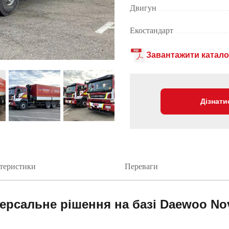
Двигун
Екостандарт
Завантажити катало
Дізнати
ктеристики
Переваги
ерсальне рішення на базі Daewoo No