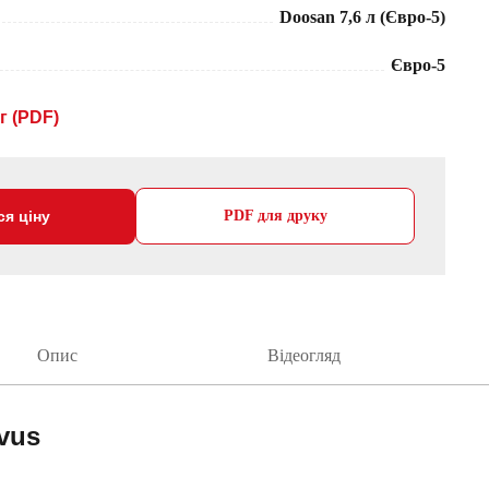
Doosan 7,6 л (Євро-5)
Євро-5
г (PDF)
ся ціну
PDF для друку
Опис
Відеогляд
vus