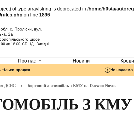
ject) of type array|string is deprecated in
/home/h0sta/autore
/rules.php
on line
1896
обл, с. Проліски, вул.
ка, 2а
ориспільського шосе
:00 до 18:00, СБ-НД - Вихідні
Новини
Кредит
Про нас
- тільки продаж
Не надаємо 
для ДСНС
Бортовий автомобіль з КМУ на Daewoo Novus
ТОМОБІЛЬ З КМУ