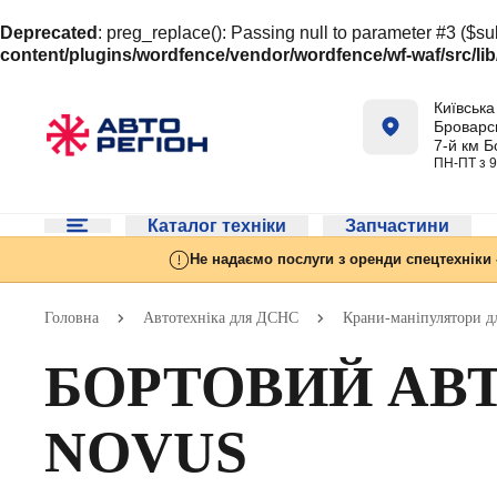
Deprecated
: preg_replace(): Passing null to parameter #3 ($sub
content/plugins/wordfence/vendor/wordfence/wf-waf/src/lib
Київська 
Броварсь
7-й км Б
ПН-ПТ з 9
Каталог техніки
Запчастини
Не надаємо послуги з оренди спецтехніки 
Головна
Автотехніка для ДСНС
Крани-маніпулятори 
БОРТОВИЙ АВ
NOVUS