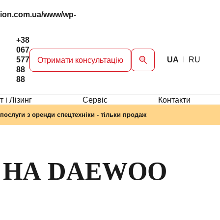
gion.com.ua/www/wp-
+38
067
577
UA
RU
Отримати консультацію
88
88
 і Лізинг
Сервіc
Контакти
послуги з оренди спецтехніки - тільки продаж
 НА DAEWOO