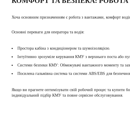
КОМФОРТ ТА БЕЗПЕКА: РОБОТА
Хоча основним призначенням є робота з вантажами, комфорт водія
Основні переваги для оператора та водія:
Простора кабіна з кондиціонером та шумоізоляцією.
Інтуїтивно зрозуміле керування КМУ з верхнього поста або пу
Системи безпеки КМУ
:
Обмежувачі вантажного моменту та зах
Посилена гальмівна система та системи ABS/EBS для безпечно
Якщо ви прагнете оптимізувати свій робочий процес та купити 
індивідуальний підбір КМУ та повне сервісне обслуговування.