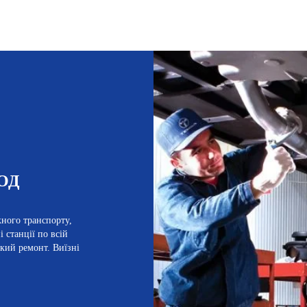
ОД
жного транспорту,
 станції по всій
кий ремонт. Виїзні