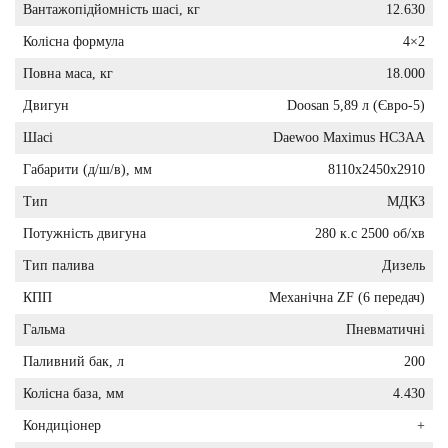
Вантажопідйомність шасі, кг
12.630
Колісна формула
4×2
Повна маса, кг
18.000
Двигун
Doosan 5,89 л (Євро-5)
Шасі
Daewoo Maximus HC3AA
Габарити (д/ш/в), мм
8110x2450x2910
Тип
МДКЗ
Потужність двигуна
280 к.с 2500 об/хв
Тип палива
Дизель
КПП
Механічна ZF (6 передач)
Гальма
Пневматичні
Паливний бак, л
200
Колісна база, мм
4.430
Кондиціонер
+