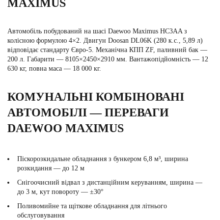
MAXIMUS
Автомобіль побудований на шасі Daewoo Maximus HC3AA з
колісною формулою 4×2. Двигун Doosan DL06K (280 к.с., 5,89 л)
відповідає стандарту Євро-5. Механічна КПП ZF, паливний бак —
200 л. Габарити — 8105×2450×2910 мм. Вантажопідйомність — 12
630 кг, повна маса — 18 000 кг.
КОМУНАЛЬНІ КОМБІНОВАНІ
АВТОМОБІЛІ — ПЕРЕВАГИ
DAEWOO MAXIMUS
Піскорозкидальне обладнання з бункером 6,8 м³, ширина
розкидання — до 12 м
Снігоочисний відвал з дистанційним керуванням, ширина —
до 3 м, кут повороту — ±30°
Поливомийне та щіткове обладнання для літнього
обслуговування