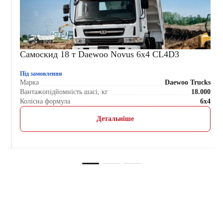
Самоскид 18 т Daewoo Novus 6x4 CL4D3
Під замовлення
s
Марка
Daewoo Trucks
З
Вантажопідйомність шасі, кг
18.000
4
Колісна формула
6x4
Детальніше