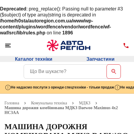
Deprecated
: preg_replace(): Passing null to parameter #3
($subject) of type array|string is deprecated in
/home/h0sta/autoregion.com.ua/www/wp-
content/plugins/wordfence/vendor/wordfence/wf-
waf/src/lib/rules.php
on line
1896
Каталог техніки
Запчастини
Не надаємо послуги з оренди спецтехніки - тільки продаж
Не нада
Головна
Комунальна техніка
МДКЗ
Машина дорожня комбінована МДКЗ Daewoo Maximus 4х2
HC3AA
МАШИНА ДОРОЖНЯ