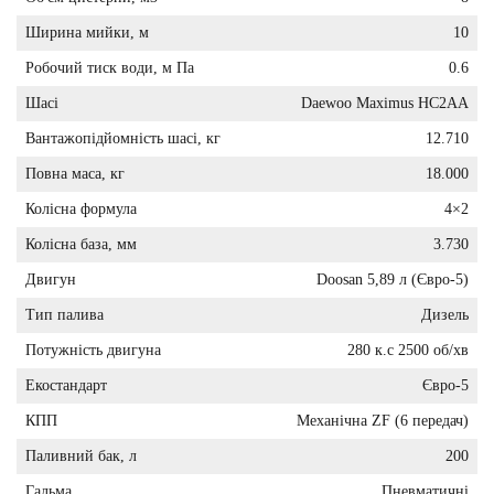
Ширина мийки, м
10
Робочий тиск води, м Па
0.6
Шасі
Daewoo Maximus HC2AA
Вантажопідйомність шасі, кг
12.710
Повна маса, кг
18.000
Колісна формула
4×2
Колісна база, мм
3.730
Двигун
Doosan 5,89 л (Євро-5)
Тип палива
Дизель
Потужність двигуна
280 к.с 2500 об/хв
Екостандарт
Євро-5
КПП
Механічна ZF (6 передач)
Паливний бак, л
200
Гальма
Пневматичні