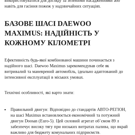
використовуватися для догляду за зеленими насадженнями або
навіть для гасіння пожеж у надзвичайних ситуаціях.
БАЗОВЕ ШАСІ DAEWOO
MAXIMUS: НАДІЙНІСТЬ У
КОЖНОМУ КІЛОМЕТРІ
Ефективність будь-якої комбінованої машини починається з
надійного шасі. Daewoo Maximus зарекомендував себе як
витривалий та маневрений автомобіль, ідеально адаптований до
інтенсивної експлуатації в міських умовах.
Технічні особливості, які варто знати:
Правильний двигун:
Відповідно до стандартів
АВТО-РЕГІОН
,
на шасі Maximus встановлюється економічний та потужний
двигун
Doosan
(Euro-5). Цей силовий агрегат об’ємом
89 л
забезпечує високу тягу при низьких витратах палива, що вкрай
важливо для бюджету комунальних підприємств.