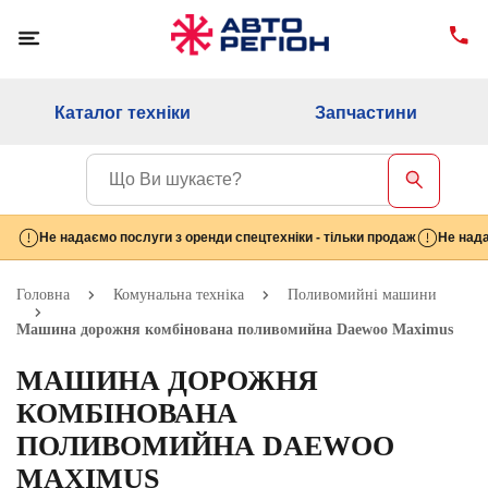
Каталог техніки
Запчастини
Не надаємо послуги з оренди спецтехніки - тільки продаж
Не нада
Головна
Комунальна техніка
Поливомийні машини
Машина дорожня комбінована поливомийна Daewoo Maximus
МАШИНА ДОРОЖНЯ
КОМБІНОВАНА
ПОЛИВОМИЙНА DAEWOO
MAXIMUS