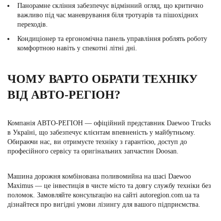
Панорамне скління забезпечує відмінний огляд, що критично
важливо під час маневрування біля тротуарів та пішохідних
переходів.
Кондиціонер та ергономічна панель управління роблять роботу
комфортною навіть у спекотні літні дні.
ЧОМУ ВАРТО ОБРАТИ ТЕХНІКУ
ВІД АВТО-РЕГІОН?
Компанія
АВТО-РЕГІОН
— офіційний представник Daewoo Trucks
в Україні, що забезпечує клієнтам впевненість у майбутньому.
Обираючи нас, ви отримуєте техніку з гарантією, доступ до
професійного сервісу та оригінальних запчастин Doosan.
Машина дорожня комбінована поливомийна
на шасі Daewoo
Maximus — це інвестиція в чисте місто та довгу службу техніки без
поломок. Замовляйте консультацію на сайті
autoregion
.com
.ua
та
дізнайтеся про вигідні умови лізингу для вашого підприємства.