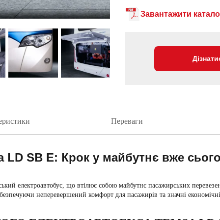
Завантажити катало
Дізнати
теристики
Переваги
 LD SB E: Крок у майбутнє вже сьог
ий електроавтобус, що втілює собою майбутнє пасажирських перевезень
забезпечуючи неперевершений комфорт для пасажирів та значні економічні