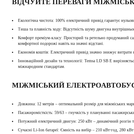
ВІДЧУЙТЕ ПЕРЕВАГИ МІЖМІСЬК
Екологічна чистота:
100% електричний привід гарантує нульови
Тиша та плавність ходу:
Відсутність шуму двигуна внутрішньог
Комфорт преміум-класу:
Просторий та ретельно продуманий са
комфортної подорожі навіть на значні відстані.
Економія коштів:
Електричний привід значно знижує витрати н
Інноваційний дизайн та технології:
Temsa LD SB E вирізняєтьс
міжнародним стандартам.
МІЖМІСЬКИЙ ЕЛЕКТРОАВТОБУС 
Довжина: 12 метрів – оптимальний розмір для міжміських мар
Пасажиромісткість: 59/63 – гнучкість у плануванні пасажирськ
Потужний електричний двигун: 250 кВт – динамічний розгін та
Сучасні Li-Ion батареї: Ємність на вибір – 210 кВт⋅год, 280 кВ