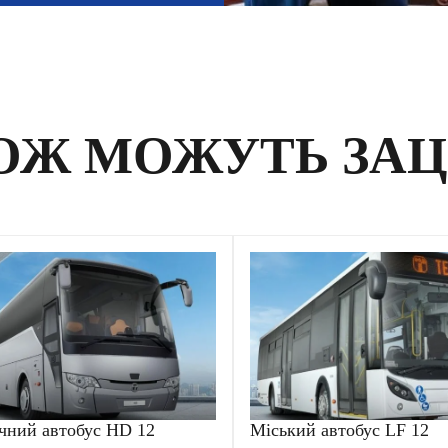
ОЖ МОЖУТЬ ЗА
чний автобус HD 12
Міський автобус LF 12