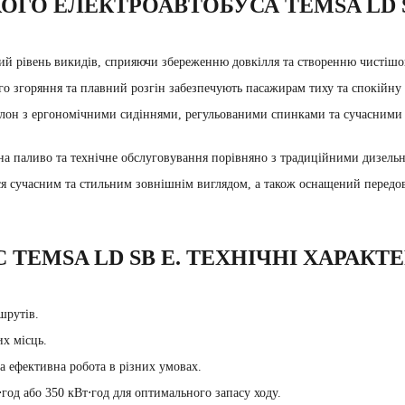
ОГО ЕЛЕКТРОАВТОБУСА TEMSA LD 
й рівень викидів, сприяючи збереженню довкілля та створенню чистішог
о згоряння та плавний розгін забезпечують пасажирам тиху та спокійну
лон з ергономічними сидіннями, регульованими спинками та сучасними 
а паливо та технічне обслуговування порівняно з традиційними дизельн
я сучасним та стильним зовнішнім виглядом, а також оснащений передо
TEMSA LD SB E. ТЕХНІЧНІ ХАРАКТ
шрутів.
их місць.
 ефективна робота в різних умовах.
т⋅год або 350 кВт⋅год для оптимального запасу ходу.