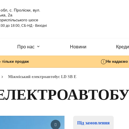
обл, с. Проліски, вул.
ка, 2а
ориспільського шосе
:00 до 18:00, СБ-НД - Вихідні
Про нас
Новини
Кредит
- тільки продаж
Не надаємо 
Міжміський електроавтобус LD SB E
ЛЕКТРОАВТОБУС
Під замовлення