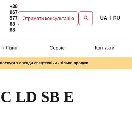
+38
067
577
UA
RU
Отримати консультацію
88
88
 і Лізинг
Сервіc
Контакти
послуги з оренди спецтехніки - тільки продаж
 LD SB E