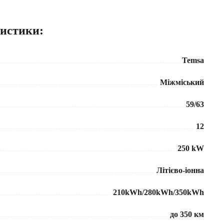
ристики:
Temsa
Міжміський
59/63
12
250 kW
Літієво-іонна
210kWh/280kWh/350kWh
до 350 км