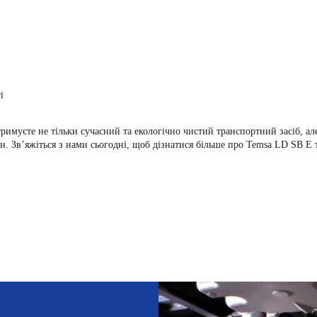
і
єте не тільки сучасний та екологічно чистий транспортний засіб, але й
ин. Зв’яжіться з нами сьогодні, щоб дізнатися більше про Temsa LD SB E