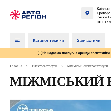
Київська 
Броварсь
7-й км Б
ПН-ПТ з 9
Каталог техніки
Запчастини
Не надаємо послуги з оренди спецтехніки 
Головна
Електроавтобуси
Міжміські електроавтобуси
МІЖМІСЬКИЙ Е