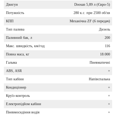
Двигун
Doosan 5,89 л (Євро-5)
Потужність
280 к.с. при 2500 об/хв
КПП
Механічна ZF (6 передач)
Тип палива
Дизель
Паливний бак, л
200
Макс. швидкість, км/год
116
Повна маса, кг
18.000
Гальма
Пневматичні
ABS, ASR
+
Тип кабіни
Напівспальна
Кондиціонер
+
Круїз-контроль
+
Електропідйом кабіни
+
Пневмосидіння водія
+