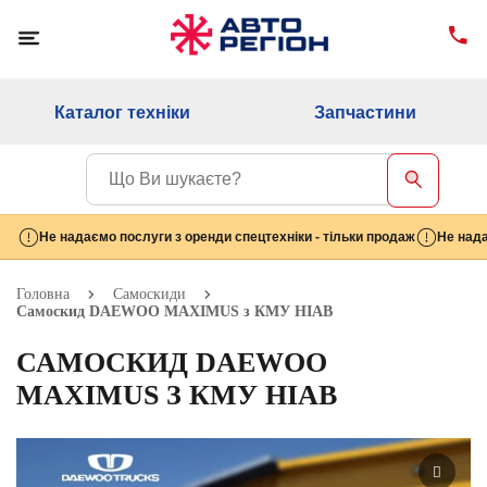
Каталог техніки
Запчастини
Не надаємо послуги з оренди спецтехніки - тільки продаж
Не нада
Головна
Самоскиди
Самоскид DAEWOO MAXIMUS з КМУ HIAB
САМОСКИД DAEWOO
MAXIMUS З КМУ HIAB