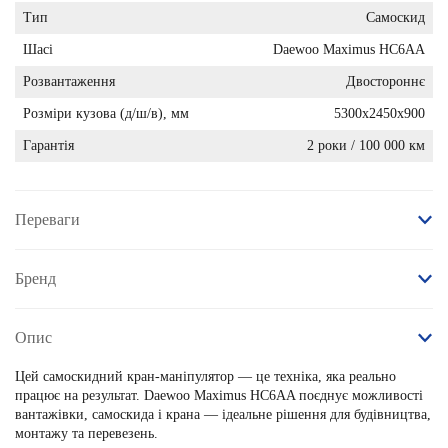
Тип
Самоскид
Шасі
Daewoo Maximus HC6AA
Розвантаження
Двостороннє
Розміри кузова (д/ш/в), мм
5300х2450х900
Гарантія
2 роки / 100 000 км
Переваги
Бренд
Опис
Цей
самоскидний кран-маніпулятор
— це техніка, яка реально
працює на результат. Daewoo Maximus HC6AA поєднує можливості
вантажівки, самоскида і крана — ідеальне рішення для будівництва,
монтажу та перевезень.