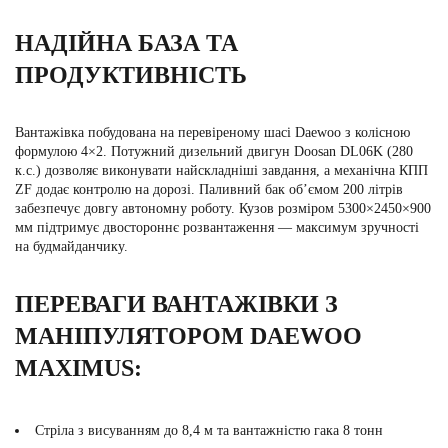
НАДІЙНА БАЗА ТА
ПРОДУКТИВНІСТЬ
Вантажівка побудована на перевіреному шасі Daewoo з колісною
формулою 4×2. Потужний дизельний двигун Doosan DL06K (280
к.с.) дозволяє виконувати найскладніші завдання, а механічна КПП
ZF додає контролю на дорозі. Паливний бак об’ємом 200 літрів
забезпечує довгу автономну роботу. Кузов розміром 5300×2450×900
мм підтримує двостороннє розвантаження — максимум зручності
на будмайданчику.
ПЕРЕВАГИ ВАНТАЖІВКИ З
МАНІПУЛЯТОРОМ DAEWOO
MAXIMUS:
Стріла з висуванням до 8,4 м та вантажністю гака 8 тонн