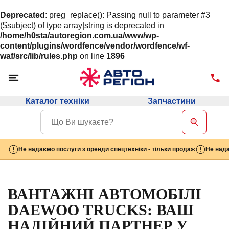
Deprecated
: preg_replace(): Passing null to parameter #3
($subject) of type array|string is deprecated in
/home/h0sta/autoregion.com.ua/www/wp-
content/plugins/wordfence/vendor/wordfence/wf-
waf/src/lib/rules.php
on line
1896
Каталог техніки
Запчастини
Не надаємо послуги з оренди спецтехніки - тільки продаж
Не нада
ВАНТАЖНІ АВТОМОБІЛІ
DAEWOO TRUCKS: ВАШ
НАДІЙНИЙ ПАРТНЕР У