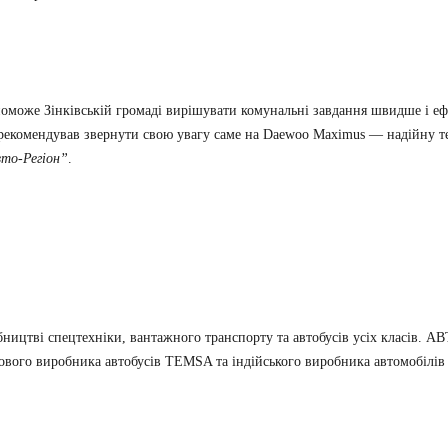
поможе Зінківській громаді вирішувати комунальні завдання швидше і е
 рекомендував звернути свою увагу саме на Daewoo Maximus — надійну те
вто-Регіон”
.
обництві спецтехніки, вантажного транспорту та автобусів усіх класів.
ого виробника автобусів TEMSA та індійського виробника автомобілів