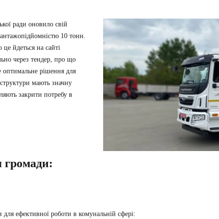
ької ради
оновило свій
антажопідйомністю 10 тонн.
о це йдеться на сайті
ьно через тендер, про що
е оптимальне рішення для
 структури мають значну
оляють закрити потребу в
 громади:
 для ефективної роботи в комунальній сфері: