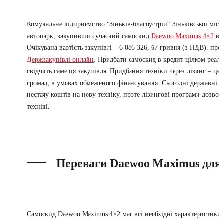
Комунальне підприємство “Зіньків-благоустрій” Зіньківської міс
автопарк, закупивши сучасний самоскид
Daewoo Maximus 4×2
в
Очікувана вартість закупівлі – 6 086 326, 67 гривня (з ПДВ). пр
Держзакупівлі онлайн
. Придбати
самоскид в кредит
цілком реал
свідчить саме ця закупівля.
Придбання техніки через лізинг – ц
громад, в умовах обмеженого фінансування. Сьогодні державні
нестачу коштів на нову техніку, проте лізингові програми дозв
техніці.
Переваги Daewoo Maximus для
Самоскид Daewoo Maximus 4×2 має всі необхідні характеристики