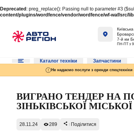
Deprecated
: preg_replace(): Passing null to parameter #3 ($sub
content/plugins/wordfence/vendor/wordfence/wf-waf/src/lib
Київська 
Броварсь
7-й км Б
ПН-ПТ з 9
Каталог техніки
Запчастини
Не надаємо послуги з оренди спецтехніки 
ВИГРАНО ТЕНДЕР НА П
ЗІНЬКІВСЬКОЇ МІСЬКОЇ
28.11.24
289
Поділитися