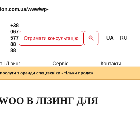
gion.com.ua/www/wp-
+38
067
577
UA
RU
Отримати консультацію
88
88
 і Лізинг
Сервіc
Контакти
послуги з оренди спецтехніки - тільки продаж
WOO В ЛІЗИНГ ДЛЯ