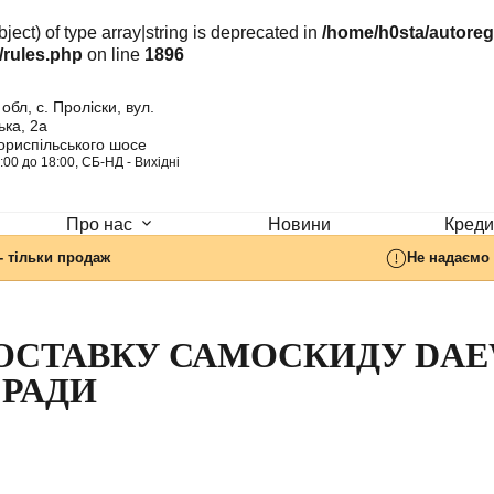
ject) of type array|string is deprecated in
/home/h0sta/autore
/rules.php
on line
1896
обл, с. Проліски, вул.
ка, 2а
ориспільського шосе
:00 до 18:00, СБ-НД - Вихідні
Новини
Кредит
Про нас
- тільки продаж
Не надаємо 
ОСТАВКУ САМОСКИДУ DAE
 РАДИ