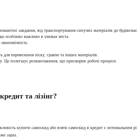
оманітні завдання, від транспортування сипучих матеріалів до будівельн
що особливо важливо в умовах міста.
а економічність
 для перевезення піску, гравію та інших матеріалів.
му. Це полегшує розвантаження, що прискорює робочі процеси.
кредит та лізінг?
ожливість купити самоскид або взяти самоскид в кредит є оптимальним р
же зараз.