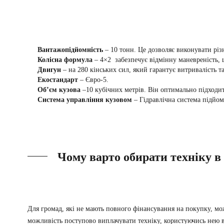
Вантажопідйомність
– 10 тонн. Це дозволяє виконувати різн
Колісна формула
– 4×2 забезпечує відмінну маневреність, 
Двигун
– на 280 кінських сил, який гарантує витривалість т
Екостандарт
– Євро-5.
Об’єм кузова
–10 кубічних метрів. Він оптимально підходить
Система управління кузовом
– Гідравлічна система підйо
Чому варто обирати техніку в 
Для громад, які не мають повного фінансування на покупку, м
можливість поступово виплачувати техніку, користуючись нею в