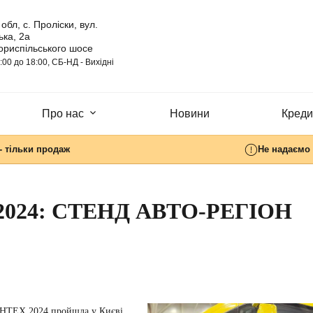
обл, с. Проліски, вул.
ка, 2а
ориспільського шосе
:00 до 18:00, СБ-НД - Вихідні
Про нас
Новини
Кредит
- тільки продаж
Не надаємо 
024: СТЕНД АВТО-РЕГІОН
УНТЕХ 2024 пройшла у Києві