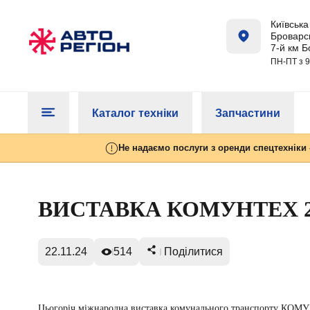
Київська 
Броварсь
7-й км Б
ПН-ПТ з 9
Каталог техніки
Запчастини
Не надаємо послуги з оренди спецтехніки 
ВИСТАВКА КОМУНТЕХ 2
22.11.24
514
Поділитися
Цьогоріч міжнародна виставка комунального транспорту КОМ