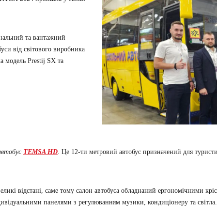
нальний та вантажний
си від світового виробника
 модель Prestij SX та
автобус
TEMSA HD
. Це 12-ти метровий автобус призначений для турист
икі відстані, саме тому салон автобуса обладнаний ергономічними крісл
дивідуальними панелями з регулюванням музики, кондиціонеру та світла.