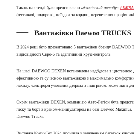
Також на стенді було представлено
міжміський автобус
TEMSA P
фестивалі, подорожі, поїздки за кордон, перевезення працівникі
Вантажівки Daewoo TRUCKS
В 2024 році було презентовано 5 вантажівок бренду DAEWOO 
відповідності Євро-6 та адаптивний круїз-контроль.
На шасі DAEWOO DEXEN встановлена надбудова з цистерною для 
ефективною та сучасною вантажівкою з максимально комфортни
нахилу, електрорегулювання дзеркал з підігрівом, може мати де
Окрім вантажівки DEXEN, компанією Авто-Регіон була представ
піску та борт з краном-маніпулятором на базі Daewoo Maximus.
Daewoo Trucks.
Виставка КомунТех 2024 пройшла з залученням багатьох учасни