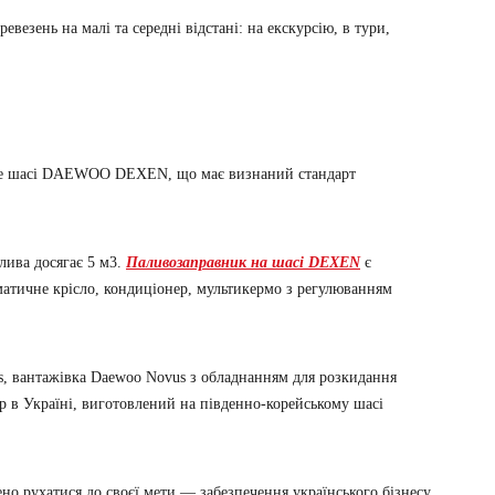
евезень на малі та середні відстані: на екскурсію, в тури,
ажне шасі DAEWOO DEXEN, що має визнаний стандарт
лива досягає 5 м3.
Паливозаправник на шасі DEXEN
є
тичне крісло, кондиціонер, мультикермо з регулюванням
s, вантажівка Daewoo Novus з обладнанням для розкидання
в Україні, виготовлений на південно-корейському шасі
 рухатися до своєї мети — забезпечення українського бізнесу