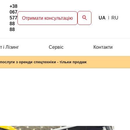
+38
067
577
UA
RU
Отримати консультацію
88
88
 і Лізинг
Сервіc
Контакти
послуги з оренди спецтехніки - тільки продаж