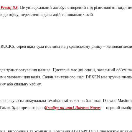
restij SX
. Це універсальний автобус створений під різноманітні види пер
в до офісу, перевезення делегацій та поважних осіб.
TRUCKS, серед яких була новинка на українському ринку – легковант
транспортування палива. Цистерна має дві секції, загальний об’єм па
ми умовами для водія. Салон вантажного шасі DEXEN має зручне пневма
нну або спальну кабіну.
лена сучасна комунальна техніка: сміттєвоз на базі шасі Daewoo Maximu
 Також було презентовано
Ямобур на шасі Daewoo Novus
– перший ямобур 
ків, виробників та компаній. Компанія АВТО-РЕГІОН продовжує впевнено