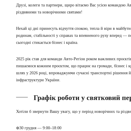
Друзі, колеги та партнери, щиро вітаємо Вас усією командою А
різдвяними та новорічними святами!
Нехай ці дні принесуть відчуття спокою, тепла й віри в майбу
родинам, стабільності у справах та впевненого руху вперед — п
сьогодні стикається бізнес і країна.
2025 рік став для команди Авто-Регіон роком важливих проєктів
пишаємося кожним проєктом, що працює на громади, бізнес і к
шлях у 2026 році, впроваджуючи сучасні транспортні рішення 
інфраструктури України.
Графік роботи у святковий пе
Хотіли б звернути Вашу увагу, що у період новорічних та різдв
❄️30 грудня — 9:00–18:00