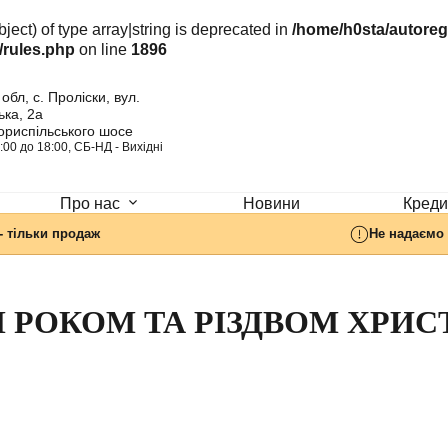
ject) of type array|string is deprecated in
/home/h0sta/autore
/rules.php
on line
1896
обл, с. Проліски, вул.
ка, 2а
ориспільського шосе
:00 до 18:00, СБ-НД - Вихідні
Новини
Кредит
Про нас
- тільки продаж
Не надаємо 
 РОКОМ ТА РІЗДВОМ ХРИС