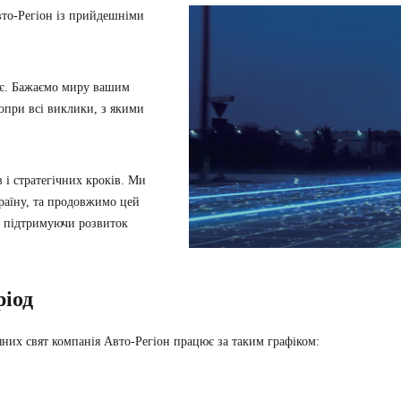
вто-Регіон із прийдешніми
тнє. Бажаємо миру вашим
опри всі виклики, з якими
 і стратегічних кроків. Ми
раїну, та продовжимо цей
й підтримуючи розвиток
ріод
яних свят компанія Авто-Регіон працює за таким графіком: