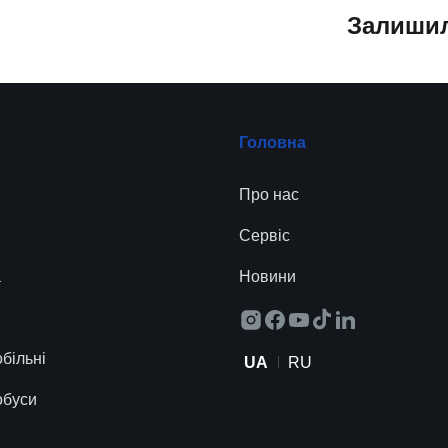
Залишил
Головна
Про нас
Сервіc
а
Новини
більні
UA
RU
обуси