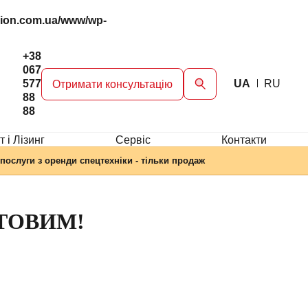
gion.com.ua/www/wp-
+38
067
577
UA
RU
Отримати консультацію
88
88
 і Лізинг
Сервіc
Контакти
послуги з оренди спецтехніки - тільки продаж
ТОВИМ!