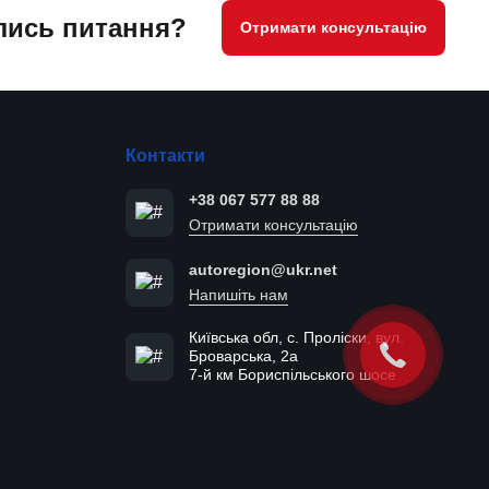
ись питання?
Отримати консультацію
Контакти
+38 067 577 88 88
Отримати консультацію
autoregion@ukr.net
Напишіть нам
Київська обл, с. Проліски, вул.
Броварська, 2а
7-й км Бориспільського шосе