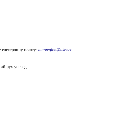
ну електронну пошту:
autoregion@ukr.net
ний рух уперед.