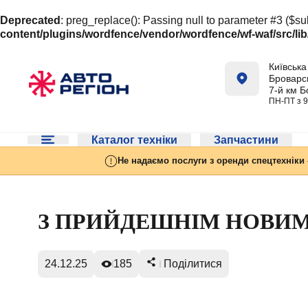
Deprecated
: preg_replace(): Passing null to parameter #3 ($sub
content/plugins/wordfence/vendor/wordfence/wf-waf/src/lib
Київська 
Броварсь
7-й км Б
ПН-ПТ з 9
Каталог техніки
Запчастини
Не надаємо послуги з оренди спецтехніки 
З ПРИЙДЕШНІМ НОВИМ
24.12.25
185
Поділитися