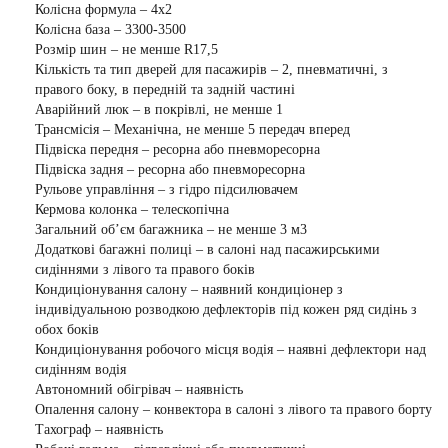
Колісна формула – 4х2
Колісна база – 3300-3500
Розмір шин – не менше R17,5
Кількість та тип дверей для пасажирів – 2, пневматичні, з
правого боку, в передній та задній частині
Аварійний люк – в покрівлі, не менше 1
Трансмісія – Механічна, не менше 5 передач вперед
Підвіска передня – ресорна або пневморесорна
Підвіска задня – ресорна або пневморесорна
Рульове управління – з гідро підсилювачем
Кермова колонка – телескопічна
Загальний об’єм багажника – не менше 3 м3
Додаткові багажні полиці – в салоні над пасажирськими
сидіннями з лівого та правого боків
Кондиціонування салону – наявний кондиціонер з
індивідуальною розводкою дефлекторів під кожен ряд сидінь з
обох боків
Кондиціонування робочого місця водія – наявні дефлектори над
сидінням водія
Автономний обігрівач – наявність
Опалення салону – конвектора в салоні з лівого та правого борту
Тахограф – наявність