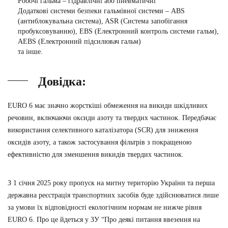
Робочі гальма – гідравлічні або пневматичні
Додаткові системи безпеки гальмівної системи – ABS
(антиблокувальна система), ASR (Система запобігання
пробуксовуванню), EBS (Електронний контроль системи гальм),
AEBS (Електронний підсилювач гальм)
та інше.
Довідка:
EURO 6 має значно жорсткіші обмеження на викиди шкідливих
речовин, включаючи оксиди азоту та твердих частинок. Передбачає
використання селективного каталізатора (SCR) для зниження
оксидів азоту, а також застосування фільтрів з покращеною
ефективністю для зменшення викидів твердих частинок.
З 1 січня 2025 року пропуск на митну територію України та перша
державна реєстрація транспортних засобів буде здійснюватися лише
за умови їх відповідності екологічним нормам не нижче рівня
EURO 6. Про це йдеться у ЗУ “Про деякі питання ввезення на