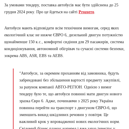
За умовами тендеру, поставка автобусів має бути здійснена до 25
грудня 2024 року. Про це йдеться на сайті
Prozorro
.
Автобуси мають відповідати всім технічним вимогам, серед яких
екологічний клас не нижче ЄВРО 6, дизельний двигун потужністю
щонайменше 150 к.с., комфортні сидіння для 29 пасажирів, система
кондиціонування, автономний обігрівач та сучасні системи безпеки,
зокрема ABS, ASR, EBS та AEBS.
“Автобуси, за окремим проханням від замовника, будуть
забрендовані без збільшення вартості предмету закупівлі,
за рахунок компанії АВТО-РЕГІОН. Однією з вимог
тендеру було те, що автобуси повинні мати двигун нового
зразка Євро 6. Адже, починаючи з 2025 року Україна
повинна перейти на транспорт з двигуном ЄВРО-6, що
зменшить викид шкідливих речовин у повітря. Це
важливий крок у впровадженні нових екологічних норм.
Свідомий бізнес планує наперед і вже зараз інвестує у