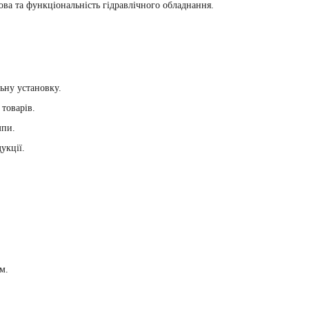
ва та функціональність гідравлічного обладнання.
ьну установку.
товарів.
мпи.
укції.
м.