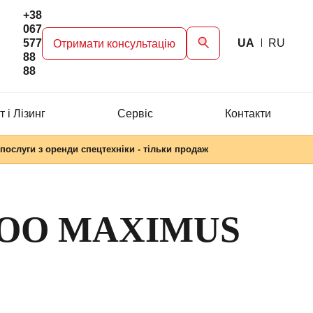
+38
067
577
UA
RU
Отримати консультацію
88
88
 і Лізинг
Сервіc
Контакти
послуги з оренди спецтехніки - тільки продаж
OO MAXIMUS