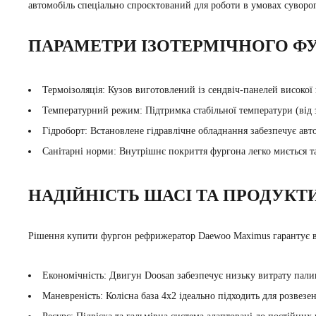
автомобіль спеціально спроєктований для роботи в умовах суворо
ПАРАМЕТРИ ІЗОТЕРМІЧНОГО Ф
Термоізоляція:
Кузов виготовлений із сендвіч-панелей високої 
Температурний режим:
Підтримка стабільної температури (від 
Гідроборт:
Встановлене гідравлічне обладнання забезпечує авто
Санітарні норми:
Внутрішнє покриття фургона легко миється та
НАДІЙНІСТЬ ШАСІ ТА ПРОДУКТ
Рішення
купити фургон рефрижератор Daewoo Maximus
гарантує в
Економічність:
Двигун Doosan забезпечує низьку витрату пали
Маневреність:
Колісна база 4х2 ідеально підходить для розвезе