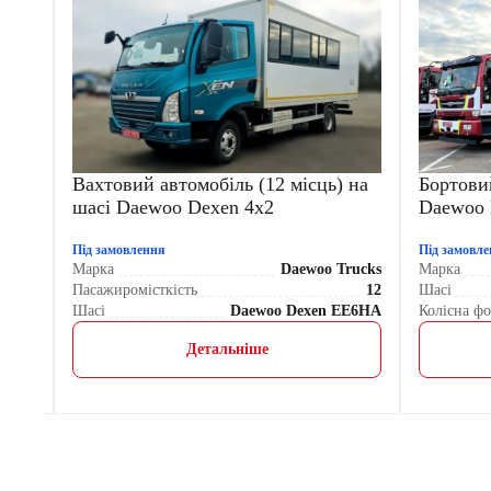
Вахтовий автомобіль (12 місць) на
Бортови
шасі Daewoo Dexen 4х2
Daewoo 
Під замовлення
Під замовл
rucks
Марка
Daewoo Trucks
Марка
2.630
Пасажиромісткість
12
Шасі
4x2
Шасі
Daewoo Dexen EE6HA
Колісна ф
Детальніше