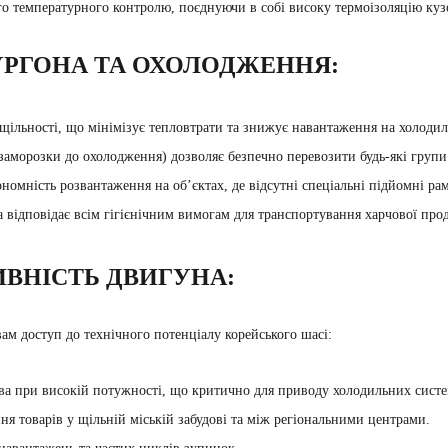
го температурного контролю, поєднуючи в собі високу термоізоляцію кузо
УРГОНА ТА ОХОЛОДЖЕННЯ:
щільності, що мінімізує тепловтрати та знижує навантаження на холодил
заморозки до охолодження) дозволяє безпечно перевозити будь-які групи 
номність розвантаження на об’єктах, де відсутні спеціальні підйомні ра
 відповідає всім гігієнічним вимогам для транспортування харчової прод
ИВНІСТЬ ДВИГУНА:
ам доступ до технічного потенціалу корейського шасі:
ва при високій потужності, що критично для приводу холодильних систе
ння товарів у щільній міській забудові та між регіональними центрами.