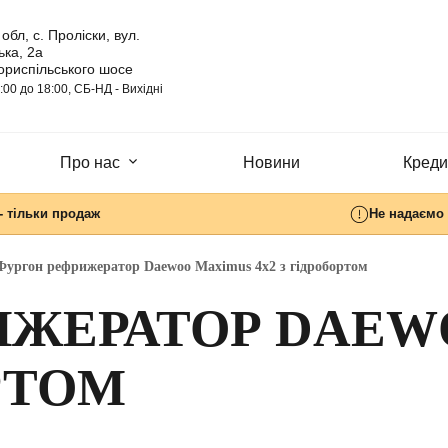
обл, с. Проліски, вул.
ка, 2а
ориспільського шосе
:00 до 18:00, СБ-НД - Вихідні
Про нас
Новини
Кредит
- тільки продаж
Не надаємо 
Фургон рефрижератор Daewoo Maximus 4х2 з гідробортом
ИЖЕРАТОР DAEW
ОРТОМ