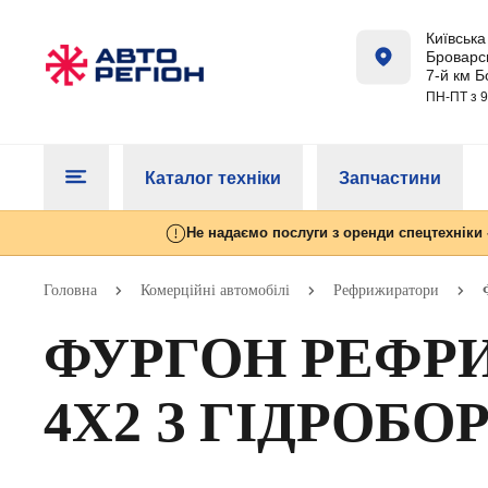
Київська 
Броварсь
7-й км Б
ПН-ПТ з 9
Каталог техніки
Запчастини
Не надаємо послуги з оренди спецтехніки 
Головна
Комерційні автомобілі
Рефрижиратори
ФУРГОН РЕФР
4Х2 З ГІДРОБ