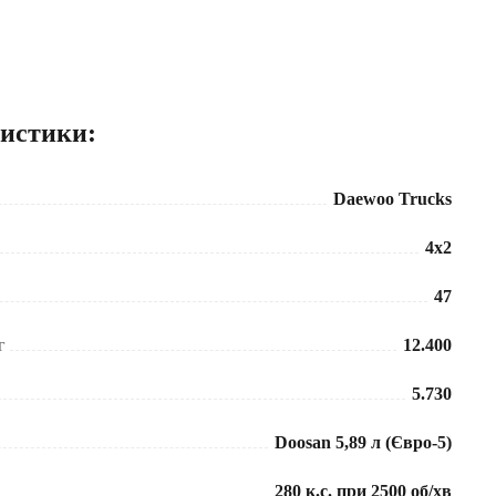
ристики:
Daewoo Trucks
4x2
47
г
12.400
5.730
Doosan 5,89 л (Євро-5)
280 к.с. при 2500 об/хв