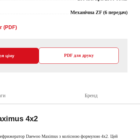
Механічна ZF (6 передач)
г (PDF)
ся ціну
PDF для друку
аги
Бренд
aximus 4х2
рефрижератор Daewoo Maximus
з колісною формулою 4х2. Цей