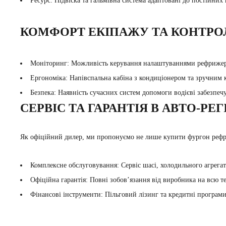
Ресурс:
Підвіска та гальмівна система адаптовані до постійних
КОМФОРТ ЕКІПАЖУ ТА КОНТРО
Моніторинг:
Можливість керування налаштуваннями рефрижерат
Ергономіка:
Напівспальна кабіна з кондиціонером та зручним к
Безпека:
Наявність сучасних систем допомоги водієві забезпечує
СЕРВІС ТА ГАРАНТІЯ В АВТО-РЕГ
Як офіційний дилер, ми пропонуємо не лише
купити фургон реф
Комплексне обслуговування:
Сервіс шасі, холодильного агрегат
Офіційна гарантія:
Повні зобов’язання від виробника на всю те
Фінансові інструменти:
Пільговий лізинг та кредитні програм