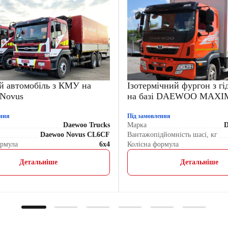
й автомобіль з КМУ на
Ізотермічний фургон з г
Novus
на базі DAEWOO MAXI
ення
Під замовлення
Daewoo Trucks
Марка
D
Daewoo Novus CL6CF
Вантажопідйомність шасі, кг
ормула
6x4
Колісна формула
Детальніше
Детальніше