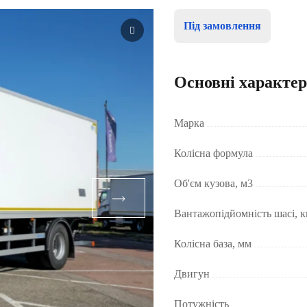
Під замовлення
Основні характе
Марка
Колісна формула
Об'єм кузова, м3
Вантажопідйомність шасі, к
Колісна база, мм
Двигун
Потужність