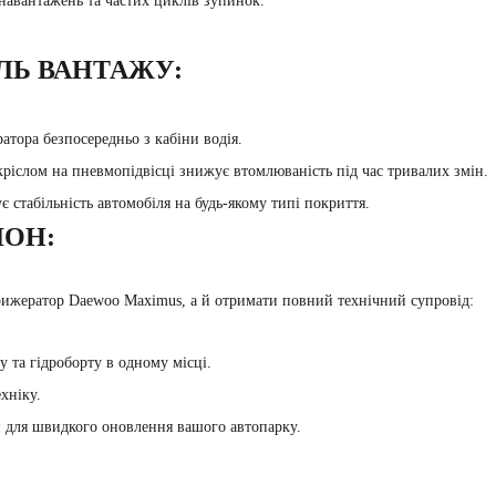
 навантажень та частих циклів зупинок.
ЛЬ ВАНТАЖУ:
ора безпосередньо з кабіни водія.
ріслом на пневмопідвісці знижує втомлюваність під час тривалих змін.
 стабільність автомобіля на будь-якому типі покриття.
ІОН:
рижератор Daewoo Maximus
, а й отримати повний технічний супровід:
у та гідроборту в одному місці.
хніку.
и для швидкого оновлення вашого автопарку.