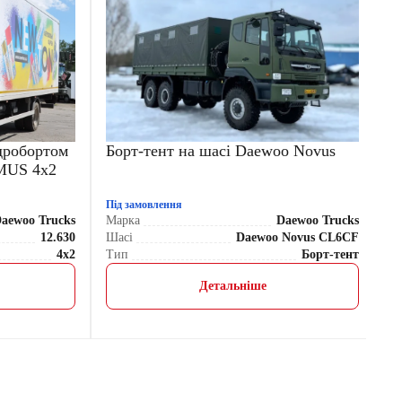
ідробортом
Борт-тент на шасі Daewoo Novus
Ф
MUS 4х2
D
Під замовлення
Пі
aewoo Trucks
Марка
Daewoo Trucks
М
12.630
Шасі
Daewoo Novus CL6CF
Ва
4x2
Тип
Борт-тент
Ко
Детальніше