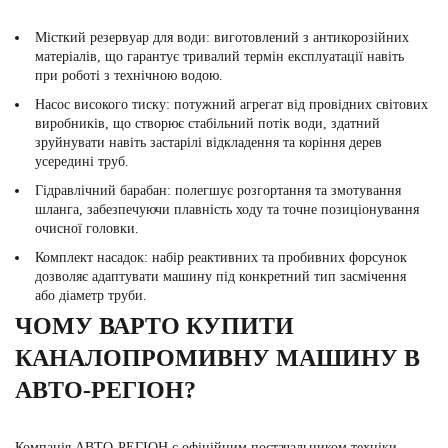
Місткий резервуар для води:
виготовлений з антикорозійних
матеріалів, що гарантує тривалий термін експлуатації навіть
при роботі з технічною водою.
Насос високого тиску:
потужний агрегат від провідних світових
виробників, що створює стабільний потік води, здатний
зруйнувати навіть застарілі відкладення та коріння дерев
усередині труб.
Гідравлічний барабан:
полегшує розгортання та змотування
шланга, забезпечуючи плавність ходу та точне позиціонування
очисної головки.
Комплект насадок:
набір реактивних та пробивних форсунок
дозволяє адаптувати машину під конкретний тип засмічення
або діаметр труби.
ЧОМУ ВАРТО КУПИТИ
КАНАЛОПРОМИВНУ МАШИНУ В
АВТО-РЕГІОН?
Компанія
АВТО-РЕГІОН
є офіційним постачальником техніки