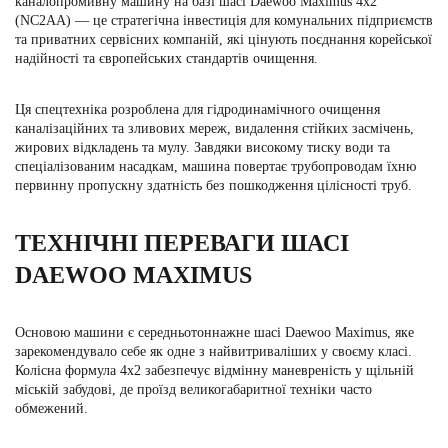
каналопромивну машину
на базі шасі Daewoo Maximus 4х2
(NC2AA) — це стратегічна інвестиція для комунальних підприємств
та приватних сервісних компаній, які цінують поєднання корейської
надійності та європейських стандартів очищення.
Ця спецтехніка розроблена для гідродинамічного очищення
каналізаційних та зливових мереж, видалення стійких засмічень,
жирових відкладень та мулу. Завдяки високому тиску води та
спеціалізованим насадкам, машина повертає трубопроводам їхню
первинну пропускну здатність без пошкодження цілісності труб.
ТЕХНІЧНІ ПЕРЕВАГИ ШАСІ
DAEWOO MAXIMUS
Основою машини є середньотоннажне шасі
Daewoo Maximus
, яке
зарекомендувало себе як одне з найвитриваліших у своєму класі.
Колісна формула 4х2 забезпечує відмінну маневреність у щільній
міській забудові, де проїзд великогабаритної техніки часто
обмежений.