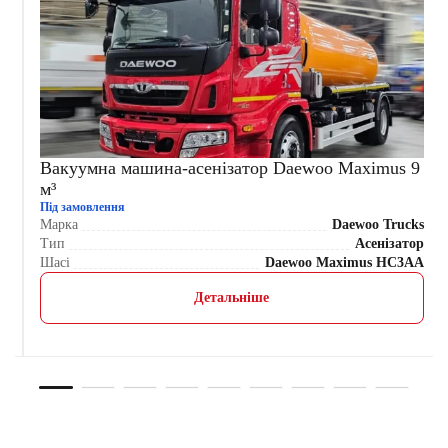
Вакуумна машина-асенізатор Daewoo Maximus 9
м³
Під замовлення
s
Марка
Daewoo Trucks
р
Тип
Асенізатор
0
Шасі
Daewoo Maximus HC3AA
Детальніше