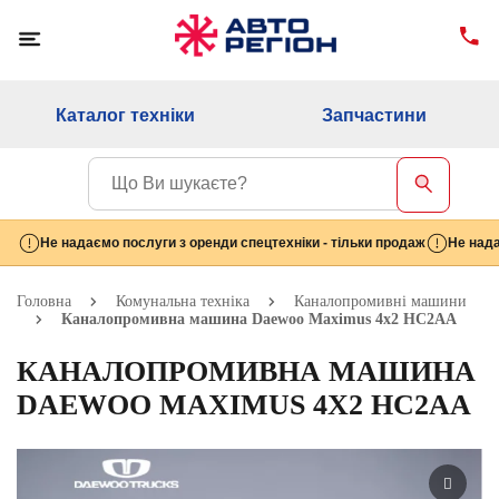
Каталог техніки
Запчастини
Не надаємо послуги з оренди спецтехніки - тільки продаж
Не нада
Головна
Комунальна техніка
Каналопромивні машини
Каналопромивна машина Daewoo Maximus 4х2 НC2AA
КАНАЛОПРОМИВНА МАШИНА
DAEWOO MAXIMUS 4Х2 НC2AA