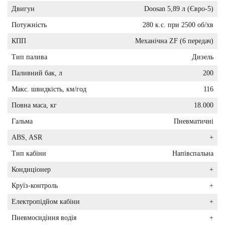
Двигун
Doosan 5,89 л (Євро-5)
Потужність
280 к.с. при 2500 об/хв
КПП
Механічна ZF (6 передач)
Тип палива
Дизель
Паливний бак, л
200
Макс. швидкість, км/год
116
Повна маса, кг
18.000
Гальма
Пневматичні
ABS, ASR
+
Тип кабіни
Напівспальна
Кондиціонер
+
Круїз-контроль
+
Електропідйом кабіни
+
Пневмосидіння водія
+